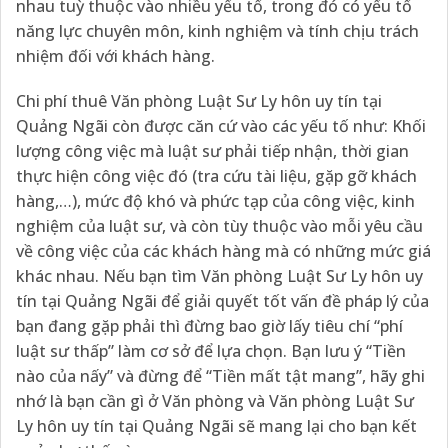
nhau tuỳ thuộc vào nhiều yếu tố, trong đó có yếu tố
năng lực chuyên môn, kinh nghiệm và tính chịu trách
nhiệm đối với khách hàng.
Chi phí thuê Văn phòng Luật Sư Ly hôn uy tín tại
Quảng Ngãi còn được căn cứ vào các yếu tố như: Khối
lượng công việc mà luật sư phải tiếp nhận, thời gian
thực hiện công việc đó (tra cứu tài liệu, gặp gỡ khách
hàng,…), mức độ khó và phức tạp của công việc, kinh
nghiệm của luật sư, và còn tùy thuộc vào mỗi yêu cầu
về công việc của các khách hàng mà có những mức giá
khác nhau. Nếu bạn tìm Văn phòng Luật Sư Ly hôn uy
tín tại Quảng Ngãi để giải quyết tốt vấn đề pháp lý của
bạn đang gặp phải thì đừng bao giờ lấy tiêu chí “phí
luật sư thấp” làm cơ sở để lựa chọn. Bạn lưu ý “Tiền
nào của nấy” và đừng để “Tiền mất tật mang”, hãy ghi
nhớ là bạn cần gì ở Văn phòng và Văn phòng Luật Sư
Ly hôn uy tín tại Quảng Ngãi sẽ mang lại cho bạn kết