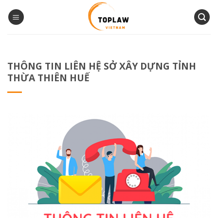
Bỏ
qua
nội
dung
THÔNG TIN LIÊN HỆ SỞ XÂY DỰNG TỈNH
THỪA THIÊN HUẾ