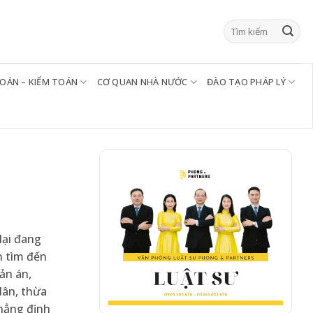
TOÁN – KIỂM TOÁN
CƠ QUAN NHÀ NƯỚC
ĐÀO TẠO PHÁP LÝ
lại đang
n tìm đến
ản án,
dân, thừa
hẳng định