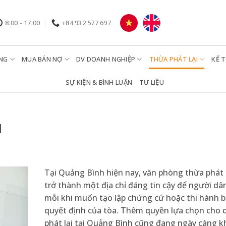
8:00 - 17:00
+84 932 577 697
NG
MUA BÁN NỢ
DV DOANH NGHIỆP
THỪA PHÁT LẠI
KẾ 
SỰ KIỆN & BÌNH LUẬN
TƯ LIỆU
H
Tại Quảng Bình hiện nay, văn phòng thừa phát 
trở thành một địa chỉ đáng tin cậy để người dâ
mỗi khi muốn tạo lập chứng cứ hoặc thi hành b
quyết định của tòa. Thêm quyền lựa chọn cho 
phát lại tại Quảng Bình cũng đang ngày càng k