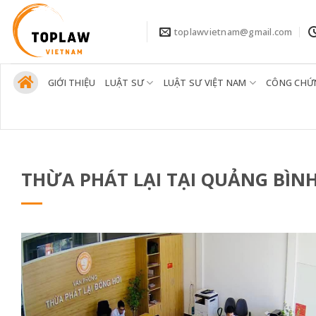
Bỏ
qua
toplawvietnam@gmail.com
nội
dung
GIỚI THIỆU
LUẬT SƯ
LUẬT SƯ VIỆT NAM
CÔNG CHỨ
THỪA PHÁT LẠI TẠI QUẢNG BÌN