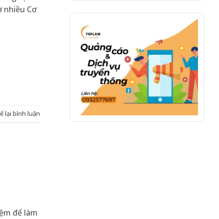
ở nhiều Cơ
ể lại bình luận
iệm để làm