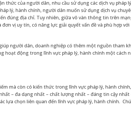
hận thức của người dân, nhu cầu sử dụng các dịch vụ pháp l
 pháp lý, hành chính, người dân muốn sử dụng dịch vụ chuy
 đến đúng địa chỉ. Tuy nhiên, giữa vô vàn thông tin trên mạ
à đơn vị uy tín, có năng lực giải quyết vấn đề và phù hợp vớ
iúp người dân, doanh nghiệp có thêm một nguồn tham kh
ng hoạt động trong lĩnh vực pháp lý, hành chính một cách 
ếm mà còn có kiến thức trong lĩnh vực pháp lý, hành chính
ất – đa dạng nhất – chất lượng nhất – đáng tin cậy nhất
lựa chọn liên quan đến lĩnh vực pháp lý, hành chính. Chú