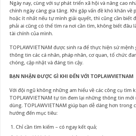
Ngày nay, cùng với sự phát triển xã hội và nâng cao n
chính ngày càng gia tăng. Khi gặp vấn đề khó khăn về
hoặc ít nhất nếu tự mình giải quyết, thì cũng cần biết
phải ai cũng có thể tìm ra nơi cần tìm, không biết đâu l
tài chính của mình.
TOPLAWVIETNAM được sinh ra để thực hiện sứ mệnh g
thông tin các cá nhân, pháp nhân, cơ quan, tổ chức đa
chóng, cập nhật và đáng tin cậy.
BẠN NHẬN ĐƯỢC GÌ KHI ĐẾN VỚI TOPLAWVIETNAM
Với đội ngũ không những am hiểu về các công cụ tìm ki
TOPLAWVIETNAM tự tin đem lại những thông tin mới nh
dùng. TOPLAWVIETNAM giúp bạn dễ dàng hơn trong các 
hướng đến mục tiêu:
Chỉ cần tìm kiếm – có ngay kết quả;