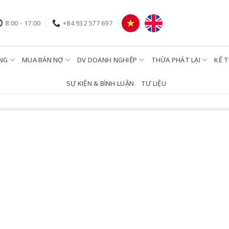
8:00 - 17:00
+84 932 577 697
NG
MUA BÁN NỢ
DV DOANH NGHIỆP
THỪA PHÁT LẠI
KẾ 
SỰ KIỆN & BÌNH LUẬN
TƯ LIỆU