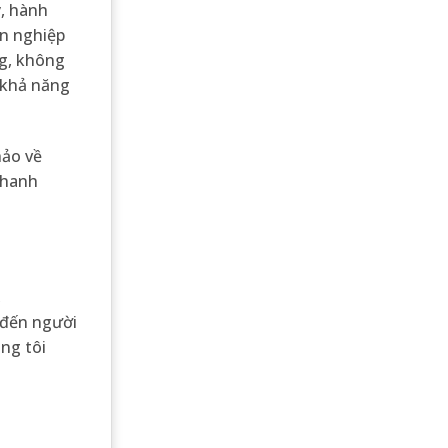
ý, hành
ên nghiệp
ng, không
i khả năng
ảo về
nhanh
,
 đến người
ng tôi