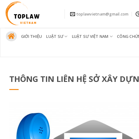
Bỏ
qua
toplawvietnam@gmail.com
nội
dung
GIỚI THIỆU
LUẬT SƯ
LUẬT SƯ VIỆT NAM
CÔNG CHỨ
THÔNG TIN LIÊN HỆ SỞ XÂY DỰNG