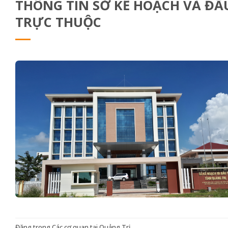
THÔNG TIN SỞ KẾ HOẠCH VÀ ĐẦ
TRỰC THUỘC
Đăng trong
Các cơ quan tại Quảng Trị