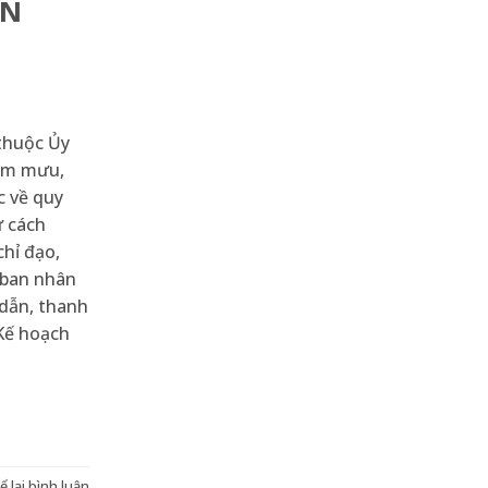
AN
thuộc Ủy
ham mưu,
c về quy
ư cách
chỉ đạo,
y ban nhân
 dẫn, thanh
 Kế hoạch
ể lại bình luận