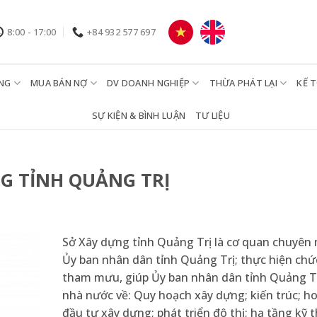
8:00 - 17:00
+84 932 577 697
NG
MUA BÁN NỢ
DV DOANH NGHIỆP
THỪA PHÁT LẠI
KẾ 
SỰ KIỆN & BÌNH LUẬN
TƯ LIỆU
 TỈNH QUẢNG TRỊ
Sở Xây dựng tỉnh Quảng Trị là cơ quan chuyê
Ủy ban nhân dân tỉnh Quảng Trị; thực hiện ch
tham mưu, giúp Ủy ban nhân dân tỉnh Quảng Tr
nhà nước về: Quy hoạch xây dựng; kiến trúc; h
đầu tư xây dựng; phát triển đô thị; hạ tầng kỹ 