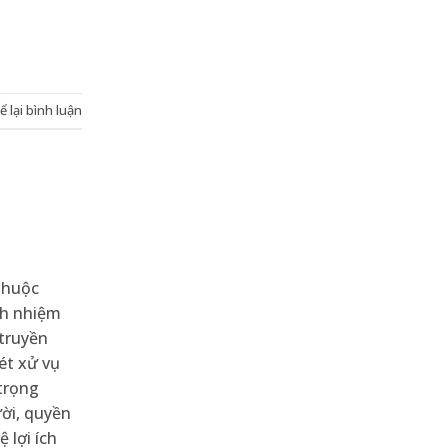
ể lại bình luận
thuộc
ch nhiệm
 truyền
ét xử vụ
 trọng
ười, quyền
 lợi ích