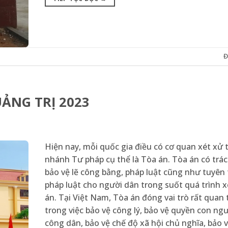
Đ
̉NG TRỊ 2023
Hiện nay, mỗi quốc gia điều có cơ quan xét xử 
nhánh Tư pháp cụ thể là Tòa án. Tòa án có trá
bảo vệ lẽ công bằng, pháp luật cũng như tuyên
pháp luật cho người dân trong suốt quá trình x
án. Tại Việt Nam, Tòa án đóng vai trò rất quan
trong việc bảo vệ công lý, bảo vệ quyền con ng
công dân, bảo vệ chế độ xã hội chủ nghĩa, bảo vệ