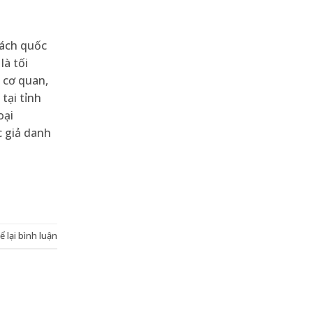
ách quốc
à tối
c cơ quan,
 tại tỉnh
oại
 giả danh
ể lại bình luận