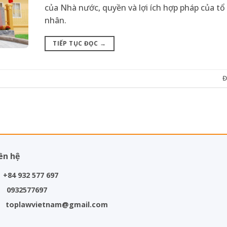
của Nhà nước, quyền và lợi ích hợp pháp của tổ
nhân.
TIẾP TỤC ĐỌC
→
Đ
ên hệ
+84 932 577 697
0932577697
toplawvietnam@gmail.com