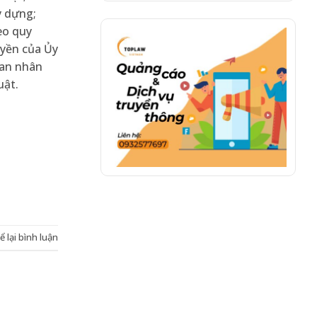
y dựng;
eo quy
uyền của Ủy
ban nhân
uật.
ể lại bình luận