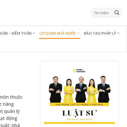
TOÁN – KIỂM TOÁN
CƠ QUAN NHÀ NƯỚC
ĐÀO TẠO PHÁP LÝ
n môn thuộc
ức năng
ị quản lý
oạt động
thuật; nhà