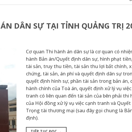
N DÂN SỰ TẠI TỈNH QUẢNG TRỊ 2
Cơ quan Thi hành án dân sự là cơ quan có nhiệ
hành Bản án/Quyết định dân sự, hình phạt tiền,
tài sản, truy thu tiền, tài sản thu lợi bất chính, x
chứng, tài sản, án phí và quyết định dân sự tro
quyết định hình sự, phần tài sản trong bản án, 
hành chính của Toà án, quyết định xử lý vụ việ
tranh có liên quan đến tài sản của bên phải thi
của Hội đồng xử lý vụ việc cạnh tranh và Quyết
Trọng tài thương mại (sau đây gọi chung là Bả
định).
TIẾP TỤC ĐỌC
→