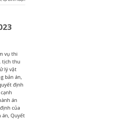
023
m vụ thi
 tịch thu
ử lý vật
ng bản án,
quyết định
c cạnh
 hành án
 định của
n án, Quyết