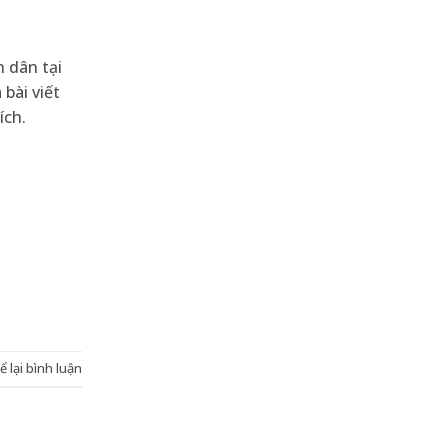
 dân tại
bài viết
ích.
ể lại bình luận