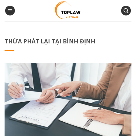
Bỏ
qua
nội
dung
THỪA PHÁT LẠI TẠI BÌNH ĐỊNH