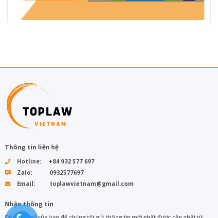
Thông tin liên hệ
Hotline: +84 932 577 697
Zalo: 0932577697
Email: toplawvietnam@gmail.com
Nhận thông tin
Để lại email của bạn để chúng tôi gửi thông tin mới nhất được cập nhật từ