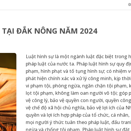
Đ
N TẠI ĐẮK NÔNG NĂM 2024
Luật hình sự là một ngành luật đặc biệt trong 
pháp luật của nước ta. Pháp luật hình sự quy đị
phạm, hình phạt và tố tụng hình sự; có nhiệm 
phát hiện chính xác và xử lý công minh, kịp thờ
vi phạm tội, phòng ngừa, ngăn chặn tội phạm,
lọt tội phạm, không làm oan người vô tội; góp 
vệ công lý, bảo vệ quyền con người, quyền công
vệ chế độ xã hội chủ nghĩa, bảo vệ lợi ích của N
quyền và lợi ích hợp pháp của tổ chức, cá nhân,
mọi người ý thức tuân theo pháp luật, đấu tra
ngừa và chống tội phạm. Pháp luật hình sự đặt 