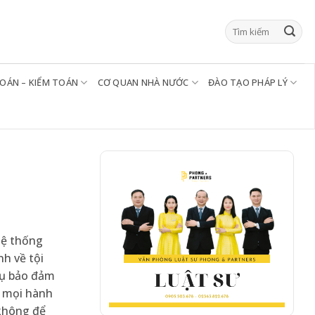
TOÁN – KIỂM TOÁN
CƠ QUAN NHÀ NƯỚC
ĐÀO TẠO PHÁP LÝ
hệ thống
nh về tội
vụ bảo đảm
i mọi hành
 không để