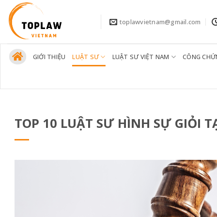
Bỏ
qua
toplawvietnam@gmail.com
nội
dung
GIỚI THIỆU
LUẬT SƯ
LUẬT SƯ VIỆT NAM
CÔNG CHỨ
TOP 10 LUẬT SƯ HÌNH SỰ GIỎI T