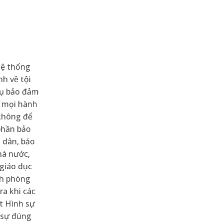
hệ thống
nh về tội
vụ bảo đảm
i mọi hành
 không để
phần bảo
 dân, bảo
hà nước,
 giáo dục
nh phòng
ra khi các
t Hình sự
 sự đúng