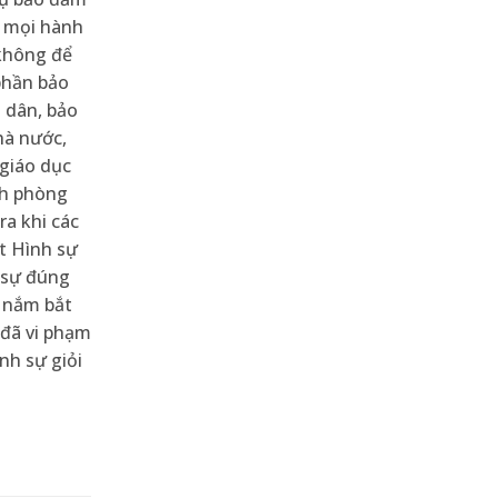
i mọi hành
 không để
phần bảo
 dân, bảo
hà nước,
 giáo dục
nh phòng
ra khi các
t Hình sự
 sự đúng
g nắm bắt
 đã vi phạm
nh sự giỏi