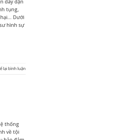
ễn dày dặn
nh tụng,
ị hại… Dưới
 sư hình sự
ể lại bình luận
hệ thống
nh về tội
vụ bảo đảm