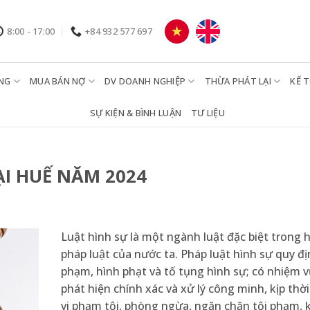
8:00 - 17:00
+84 932 577 697
NG
MUA BÁN NỢ
DV DOANH NGHIỆP
THỪA PHÁT LẠI
KẾ 
SỰ KIỆN & BÌNH LUẬN
TƯ LIỆU
ẠI HUẾ NĂM 2024
Luật hình sự là một ngành luật đặc biệt trong 
pháp luật của nước ta. Pháp luật hình sự quy đị
phạm, hình phạt và tố tụng hình sự; có nhiệm 
phát hiện chính xác và xử lý công minh, kịp thờ
vi phạm tội, phòng ngừa, ngăn chặn tội phạm,