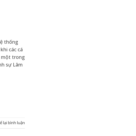
hệ thống
khi các cá
h một trong
ình sự Lâm
ể lại bình luận