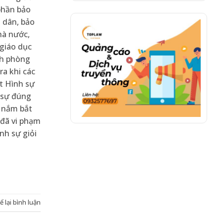
phần bảo
 dân, bảo
hà nước,
 giáo dục
nh phòng
ra khi các
t Hình sự
 sự đúng
g nắm bắt
 đã vi phạm
nh sự giỏi
ể lại bình luận