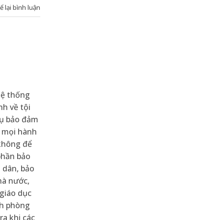
ể lại bình luận
hệ thống
nh về tội
vụ bảo đảm
i mọi hành
 không để
phần bảo
 dân, bảo
hà nước,
 giáo dục
nh phòng
ra khi các