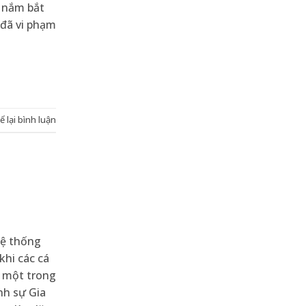
g nắm bắt
 đã vi phạm
ể lại bình luận
hệ thống
khi các cá
h một trong
nh sự Gia