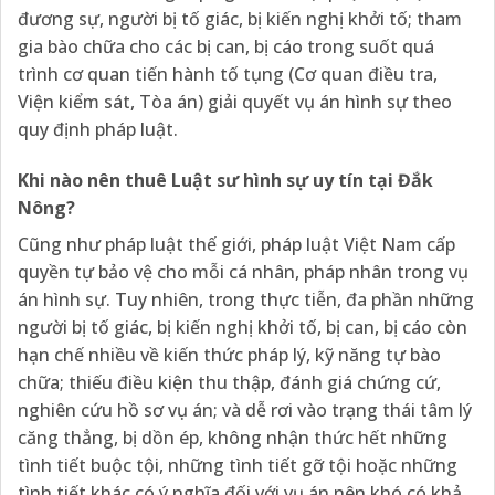
đương sự, người bị tố giác, bị kiến nghị khởi tố; tham
gia bào chữa cho các bị can, bị cáo trong suốt quá
trình cơ quan tiến hành tố tụng (Cơ quan điều tra,
Viện kiểm sát, Tòa án) giải quyết vụ án hình sự theo
quy định pháp luật.
Khi nào nên thuê Luật sư hình sự
uy tín
tại Đắk
Nông
?
Cũng như pháp luật thế giới, pháp luật Việt Nam cấp
quyền tự bảo vệ cho mỗi cá nhân, pháp nhân trong vụ
án hình sự. Tuy nhiên, trong thực tiễn, đa phần những
người bị tố giác, bị kiến nghị khởi tố, bị can, bị cáo còn
hạn chế nhiều về kiến thức pháp lý, kỹ năng tự bào
chữa; thiếu điều kiện thu thập, đánh giá chứng cứ,
nghiên cứu hồ sơ vụ án; và dễ rơi vào trạng thái tâm lý
căng thẳng, bị dồn ép, không nhận thức hết những
tình tiết buộc tội, những tình tiết gỡ tội hoặc những
tình tiết khác có ý nghĩa đối với vụ án nên khó có khả