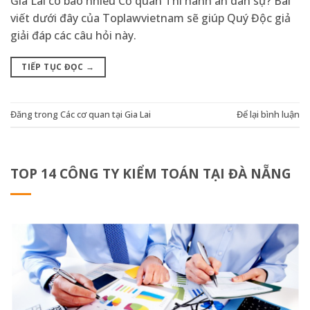
Gia Lai có bao nhiêu Cơ quan Thi hành án dân sự? Bài
viết dưới đây của Toplawvietnam sẽ giúp Quý Độc giả
giải đáp các câu hỏi này.
TIẾP TỤC ĐỌC
→
Đăng trong
Các cơ quan tại Gia Lai
Để lại bình luận
TOP 14 CÔNG TY KIỂM TOÁN TẠI ĐÀ NẴNG