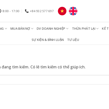
8:00 - 17:00
+84 932 577 697
NG
MUA BÁN NỢ
DV DOANH NGHIỆP
THỪA PHÁT LẠI
KẾ 
SỰ KIỆN & BÌNH LUẬN
TƯ LIỆU
ang tìm kiếm. Có lẽ tìm kiếm có thể giúp ích.