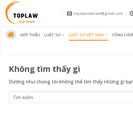
Bỏ
qua
toplawvietnam@gmail.com
nội
dung
GIỚI THIỆU
LUẬT SƯ
LUẬT SƯ VIỆT NAM
CÔNG CHỨ
Không tìm thấy gì
Dường như chúng tôi không thể tìm thấy những gì bạn đ