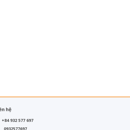
ên hệ
+84 932 577 697
0932577697