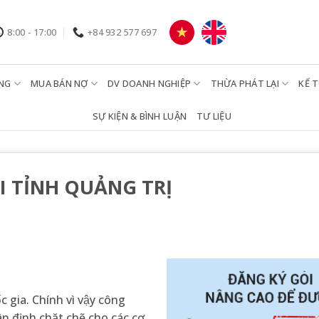
8:00 - 17:00
+84 932 577 697
NG
MUA BÁN NỢ
DV DOANH NGHIỆP
THỪA PHÁT LẠI
KẾ 
SỰ KIỆN & BÌNH LUẬN
TƯ LIỆU
I TỈNH QUẢNG TRỊ
c gia. Chính vì vậy công
hân định chặt chẽ cho các cơ