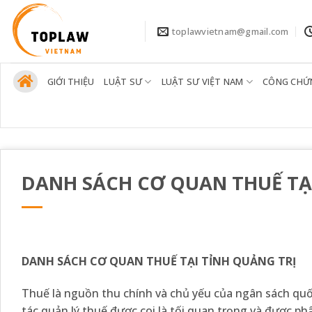
Bỏ
qua
toplawvietnam@gmail.com
nội
dung
GIỚI THIỆU
LUẬT SƯ
LUẬT SƯ VIỆT NAM
CÔNG CHỨ
DANH SÁCH CƠ QUAN THUẾ TẠ
DANH SÁCH CƠ QUAN THUẾ TẠI TỈNH QUẢNG TRỊ
Thuế là nguồn thu chính và chủ yếu của ngân sách quố
tác quản lý thuế được coi là tối quan trọng và được p