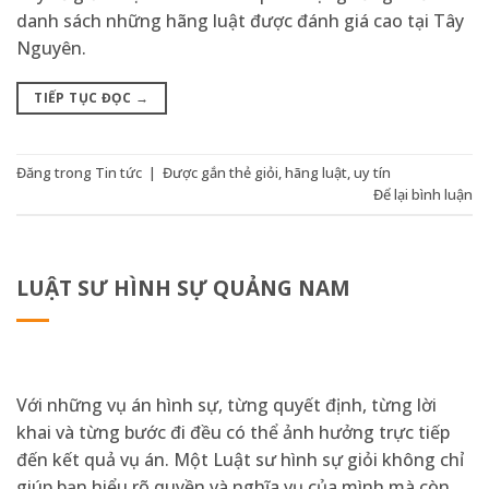
danh sách những hãng luật được đánh giá cao tại Tây
Nguyên.
TIẾP TỤC ĐỌC
→
Đăng trong
Tin tức
|
Được gắn thẻ
giỏi
,
hãng luật
,
uy tín
Để lại bình luận
LUẬT SƯ HÌNH SỰ QUẢNG NAM
Với những vụ án hình sự, từng quyết định, từng lời
khai và từng bước đi đều có thể ảnh hưởng trực tiếp
đến kết quả vụ án. Một Luật sư hình sự giỏi không chỉ
giúp bạn hiểu rõ quyền và nghĩa vụ của mình mà còn