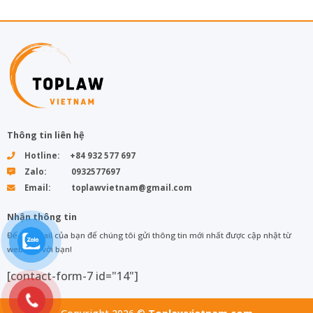
Thông tin liên hệ
Hotline: +84 932 577 697
Zalo: 0932577697
Email: toplawvietnam@gmail.com
Nhận thông tin
Để lại email của bạn để chúng tôi gửi thông tin mới nhất được cập nhật từ
web đến với bạn!
[contact-form-7 id="14"]