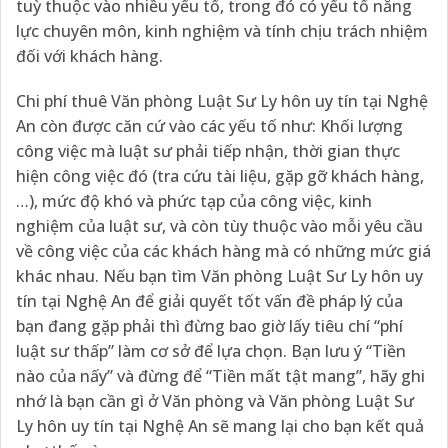
tuỳ thuộc vào nhiều yếu tố, trong đó có yếu tố năng
lực chuyên môn, kinh nghiệm và tính chịu trách nhiệm
đối với khách hàng.
Chi phí thuê Văn phòng Luật Sư Ly hôn uy tín tại Nghệ
An còn được căn cứ vào các yếu tố như: Khối lượng
công việc mà luật sư phải tiếp nhận, thời gian thực
hiện công việc đó (tra cứu tài liệu, gặp gỡ khách hàng,
…), mức độ khó và phức tạp của công việc, kinh
nghiệm của luật sư, và còn tùy thuộc vào mỗi yêu cầu
về công việc của các khách hàng mà có những mức giá
khác nhau. Nếu bạn tìm Văn phòng Luật Sư Ly hôn uy
tín tại Nghệ An để giải quyết tốt vấn đề pháp lý của
bạn đang gặp phải thì đừng bao giờ lấy tiêu chí “phí
luật sư thấp” làm cơ sở để lựa chọn. Bạn lưu ý “Tiền
nào của nấy” và đừng để “Tiền mất tật mang”, hãy ghi
nhớ là bạn cần gì ở Văn phòng và Văn phòng Luật Sư
Ly hôn uy tín tại Nghệ An sẽ mang lại cho bạn kết quả