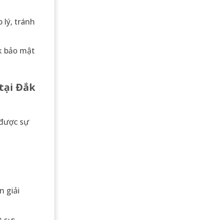
 lý, tránh
ắk bảo mật
tại Đắk
 được sự
n giải
 sư;