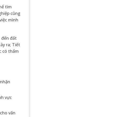
hể tìm
ghiệp cũng
 việc mình
n đến đất
ảy ra; Tiết
ớc có thẩm
 nhận
nh vực
 cho vấn