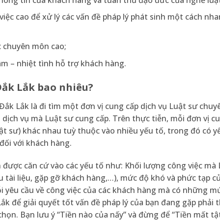
việc cao để xử lý các vấn đề pháp lý phát sinh một cách nh
ực chuyên môn cao;
âm – nhiệt tình hỗ trợ khách hàng.
Đắk Lắk bao nhiêu?
Đắk Lắk là đi tìm một đơn vị cung cấp dịch vụ Luật sư chuy
 dịch vụ mà Luật sư cung cấp. Trên thực tiễn, mỗi đơn vị c
Luật sư) khác nhau tuỳ thuộc vào nhiều yếu tố, trong đó có 
đối với khách hàng.
n được căn cứ vào các yếu tố như: Khối lượng công việc mà 
cứu tài liệu, gặp gỡ khách hàng,…), mức độ khó và phức tạp c
mỗi yêu cầu về công việc của các khách hàng mà có những m
ắk để giải quyết tốt vấn đề pháp lý của bạn đang gặp phải 
a chọn. Bạn lưu ý “Tiền nào của nấy” và đừng để “Tiền mất t