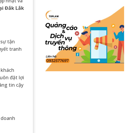
ập nhật và
ại Đắk Lắk
 sự tận
uyết tranh
o khách
uôn đặt lợi
áng tin cậy
à doanh