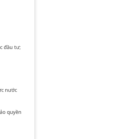
c đầu tư;
hức nước
bảo quyền