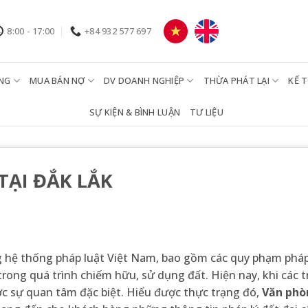
8:00 - 17:00
+84 932 577 697
NG
MUA BÁN NỢ
DV DOANH NGHIỆP
THỪA PHÁT LẠI
KẾ 
SỰ KIỆN & BÌNH LUẬN
TƯ LIỆU
TẠI ĐẮK LẮK
ng hệ thống pháp luật Việt Nam, bao gồm các quy phạm pháp
trong quá trình chiếm hữu, sử dụng đất. Hiện nay, khi các 
ợc sự quan tâm đặc biệt. Hiểu được thực trạng đó,
Văn phò