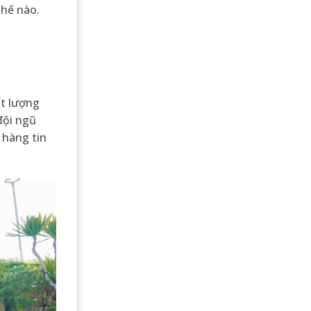
thế nào.
ất lượng
đội ngũ
 hàng tin