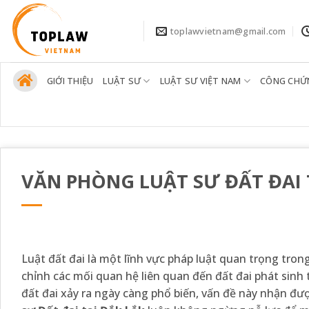
Bỏ
qua
toplawvietnam@gmail.com
nội
dung
GIỚI THIỆU
LUẬT SƯ
LUẬT SƯ VIỆT NAM
CÔNG CHỨ
VĂN PHÒNG LUẬT SƯ ĐẤT ĐAI 
Luật đất đai là một lĩnh vực pháp luật quan trọng tro
chỉnh các mối quan hệ liên quan đến đất đai phát sinh 
đất đai xảy ra ngày càng phổ biến, vấn đề này nhận đư