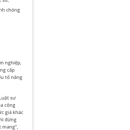
anh chóng
ên nghiệp,
ung cấp
yếu tố năng
Luật sư
ủa công
ức giá khác
thì đừng
ật mang”,