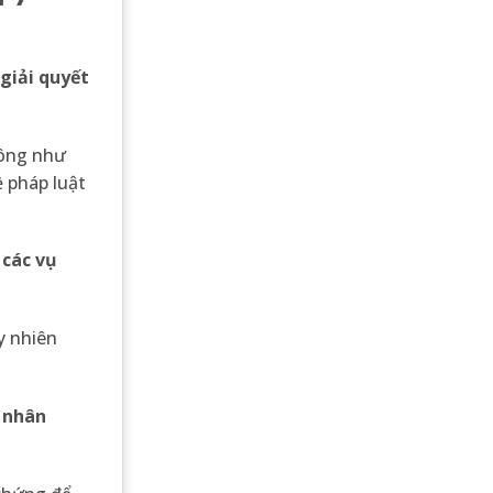
giải quyết
hông như
ề pháp luật
 các vụ
y nhiên
m nhân