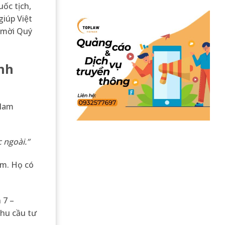
uốc tịch,
giúp Việt
h mời Quý
ành
 Nam
 ngoài.
”
am. Họ có
 7 –
nhu cầu tư