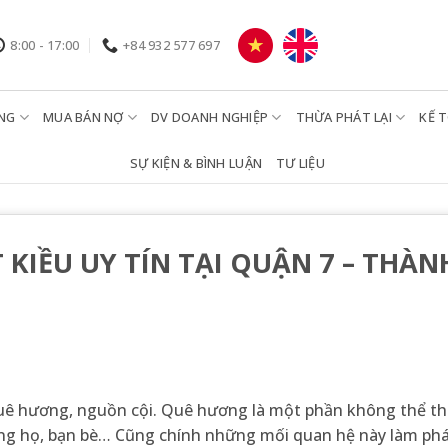
8:00 - 17:00
+84 932 577 697
NG
MUA BÁN NỢ
DV DOANH NGHIỆP
THỪA PHÁT LẠI
KẾ 
SỰ KIỆN & BÌNH LUẬN
TƯ LIỆU
KIỀU UY TÍN TẠI QUẬN 7 – THÀN
quê hương, nguồn cội. Quê hương là một phần không thể thi
dòng họ, bạn bè… Cũng chính những mối quan hệ này làm phá