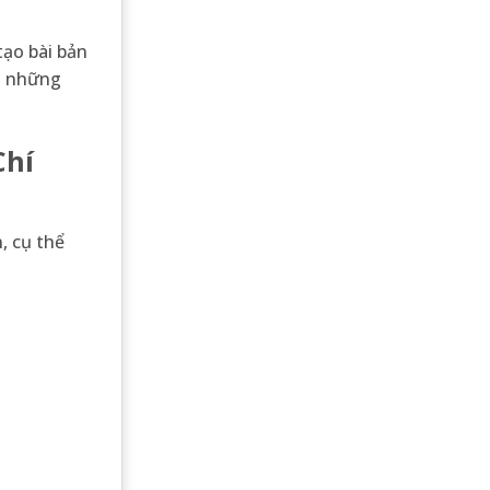
tạo bài bản
ng những
Chí
, cụ thể