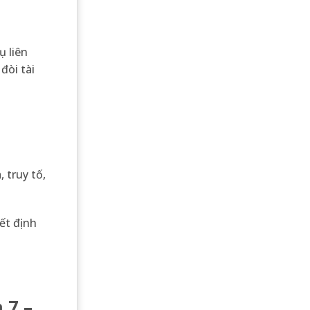
ụ liên
đòi tài
, truy tố,
ết định
 7 –