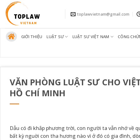
Bỏ
qua
toplawvietnam@gmail.com
nội
dung
GIỚI THIỆU
LUẬT SƯ
LUẬT SƯ VIỆT NAM
CÔNG CHỨ
VĂN PHÒNG LUẬT SƯ CHO VIỆT 
HỒ CHÍ MINH
Dẫu có đi khắp phương trời, con người ta vẫn nhớ về 
bất kỳ nguời con tha hương nào vì ở đó có gia đình, 