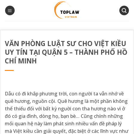
Bỏ
qua
nội
dung
VĂN PHÒNG LUẬT SƯ CHO VIỆT KIỀU
UY TÍN TẠI QUẬN 5 – THÀNH PHỐ HỒ
CHÍ MINH
Dẫu có đi khắp phương trời, con người ta vẫn nhớ về
quê hương, nguồn cội. Quê hương là một phần không
thể thiếu đối với bất kỳ nguời con tha hương nào vì ở
đó có gia đình, dòng họ, bạn bè… Cũng chính những
mối quan hệ này làm phát sinh nhiều vấn đề pháp lý
mà Việt kiều cần giải quyết, đặc biệt ở các lĩnh vực như