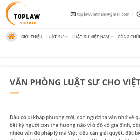
Bỏ
qua
toplawvietnam@gmail.com
nội
dung
GIỚI THIỆU
LUẬT SƯ
LUẬT SƯ VIỆT NAM
CÔNG CHỨ
VĂN PHÒNG LUẬT SƯ CHO VIỆT 
Dẫu có đi khắp phương trời, con người ta vẫn nhớ về 
bất kỳ nguời con tha hương nào vì ở đó có gia đình, 
nhiều vấn đề pháp lý mà Việt kiều cần giải quyết, đặc bi