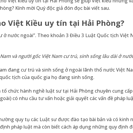
ho Việt kiều uy tín tại Hải Phòng sẽ giúp Việt kiều những 
Phòng? Kính mời Quý độc giả đón đọc bài viết sau.
o Việt Kiều uy tín tại Hải Phòng?
cư ở nước ngoài”. Theo
khoản 3 Điều 3 Luật Quốc tịch Việt
Nam và người gốc Việt Nam cư trú, sinh sống lâu dài ở nước
Nam đang cư trú và sinh sống ở ngoài lãnh thổ nước Việt N
quốc tịch của quốc gia họ đang sinh sống.
là tổ chức hành nghề luật sư tại Hải Phòng chuyên cung cấp
oài) có nhu cầu tư vấn hoặc giải quyết các vấn đề pháp luật
thường quy tụ các Luật sư được đào tạo bài bản và có kinh
 định pháp luật mà còn biết cách áp dụng những quy định 