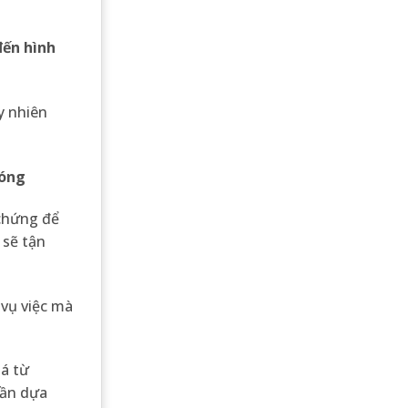
đến hình
y nhiên
hóng
 chứng để
 sẽ tận
 vụ việc mà
iá từ
dần dựa