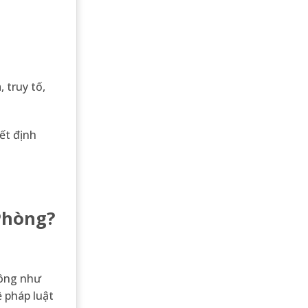
, truy tố,
ết định
 Phòng?
hông như
ề pháp luật