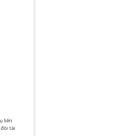
ụ liên
đòi tài