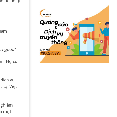
vấn đề pháp
 Nam
 ngoài.
”
am. Họ có
 dịch vụ
 tại Việt
 nghiệm
đó một