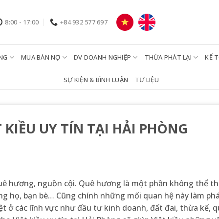
8:00 - 17:00
+84 932 577 697
NG
MUA BÁN NỢ
DV DOANH NGHIỆP
THỪA PHÁT LẠI
KẾ 
SỰ KIỆN & BÌNH LUẬN
TƯ LIỆU
KIỀU UY TÍN TẠI HẢI PHÒNG
quê hương, nguồn cội. Quê hương là một phần không thể thi
dòng họ, bạn bè… Cũng chính những mối quan hệ này làm phá
ệt ở các lĩnh vực như đầu tư kinh doanh, đất đai, thừa kế, q