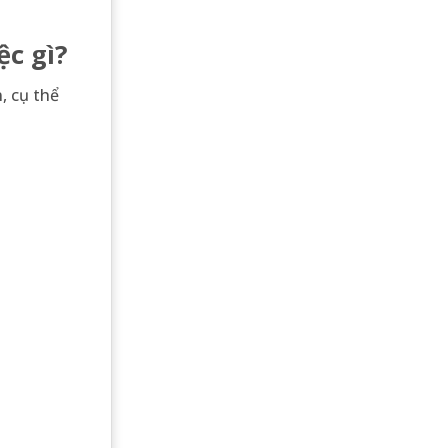
ệc gì?
, cụ thể