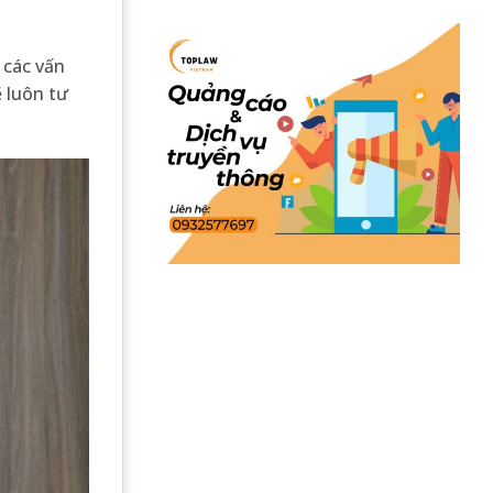
 các vấn
ẽ luôn tư