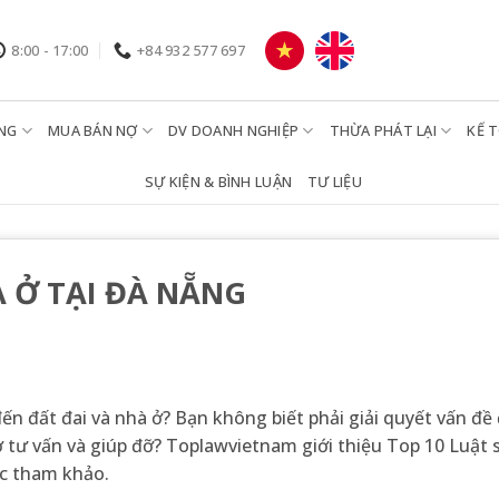
8:00 - 17:00
+84 932 577 697
NG
MUA BÁN NỢ
DV DOANH NGHIỆP
THỪA PHÁT LẠI
KẾ 
SỰ KIỆN & BÌNH LUẬN
TƯ LIỆU
À Ở TẠI ĐÀ NẴNG
ến đất đai và nhà ở? Bạn không biết phải giải quyết vấn đề 
 tư vấn và giúp đỡ? Toplawvietnam giới thiệu Top 10 Luật 
ọc tham khảo.