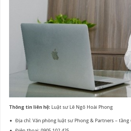
Thông tin liên hệ:
Luật sư Lê Ngô Hoài Phong
Địa chỉ: Văn phòng luật sư Phong & Partners – tần
Điện thoại: 0905 102 425