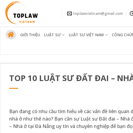
Bỏ
qua
toplawvietnam@gmail.com
nội
dung
GIỚI THIỆU
LUẬT SƯ
LUẬT SƯ VIỆT NAM
CÔNG CHỨ
TOP 10 LUẬT SƯ ĐẤT ĐAI – NH
Bạn đang có nhu cầu tìm hiểu về các vấn đề liên quan đ
nhà ở như thế nào? Bạn cần sự Luật sư Đất đai – Nhà ở
– Nhà ở tại Đà Nẵng uy tín và chuyên nghiệp để bạn đ