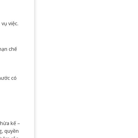
vụ việc.
 hạn chế
 nước có
thừa kế –
ng, quyền