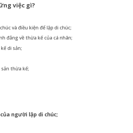
ững việc gì?
chúc và điều kiện để lập di chúc;
ình đẳng về thừa kế của cá nhân;
kế di sản;
 sản thừa kế;
a người lập di chúc;