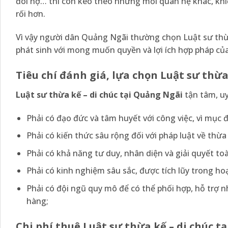
đòi nợ… thì còn kéo theo những mối quan hệ khác, khi
rối hơn.
Vì vậy người dân Quảng Ngãi thường chọn Luật sư thừ
phát sinh với mong muốn quyền và lợi ích hợp pháp củ
Tiêu chí đánh giá, lựa chọn Luật sư thừa
Luật sư thừa kế – di chúc tại
Quảng Ngãi
tận tâm, uy
Phải có đạo đức và tâm huyết với công việc, vì mục 
Phải có kiến thức sâu rộng đối với pháp luật về thừa 
Phải có khả năng tư duy, nhân diện và giải quyết toà
Phải có kinh nghiệm sâu sắc, được tích lũy trong ho
Phải có đội ngũ quy mô để có thể phối hợp, hỗ trợ 
hàng;
Chi phí thuê Luật sư thừa kế – di chúc t