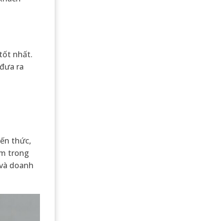
tốt nhất.
 đưa ra
ến thức,
ệm trong
 và doanh