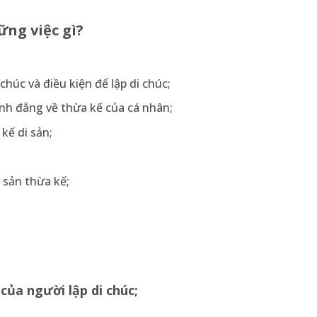
ững việc gì?
chúc và điều kiện để lập di chúc;
ình đẳng về thừa kế của cá nhân;
kế di sản;
 sản thừa kế;
a người lập di chúc;