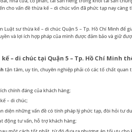
đai, nhà cửa, cổ phần, tài sản riêng trong khối tài sản chu
ến cho vấn đề thừa kế – di chúc vốn đã phức tạp nay càng 
 Luật sư thừa kế – di chúc Quận 5 – Tp. Hồ Chí Minh để gi
yền và lợi ích hợp pháp của mình được đảm bảo và giữ đư
 kế – di chúc tại Quận 5 – Tp. Hồ Chí Minh t
nh
tận tâm, uy tín, chuyên nghiệp phải có các tố chất quan 
đích chính đáng của khách hàng;
kế – di chúc;
n diện những vấn đề có tính pháp lý phức tạp, đòi hỏi tư du
ạt động tư vấn, hỗ trợ khách hàng;
nhau một cách tốt nhất, từ đó đưa ra phương án tối ưu cho