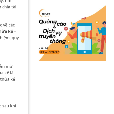
ậy, tìm
 chia tài
c về các
hừa kế –
ghiệm, quy
điểm mở
a kế là
 thừa kế
c sau khi