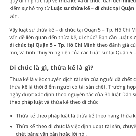
quy định phức tạp về thừa kế và di chúc, dẫn đến nhiều r
kiếm sự hỗ trợ từ
L
uật sư thừa kế – di chúc tại
Quận 5
sản.
Vậy luật sư thừa kế – di chúc tại Quận 5 – Tp. Hồ Chí
vấn đề liên quan đến thừa kế, di chúc? Bạn cần Luật sư
di chúc tại Quận 5 – Tp. Hồ Chí Minh
theo đánh giá củ
mô, và tính chuyên nghiệp của các Luật sư tại Quận 5 –
Di chúc là gì, thừa kế là gì?
Thừa kế là việc chuyển dịch tài sản của người đã chết c
thừa kế là thời điểm người có tài sản chết. Trường hợp
ngày được xác định theo nguyên tắc của Bộ luật Dân sự
theo pháp luật và thừa kế theo di chúc:
Thừa kế theo pháp luật là thừa kế theo hàng thừa kế
Thừa kế theo di chúc là việc định đoạt tài sản, chu
chết bằng văn bản hoặc lời nói.