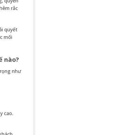
ng, quyền
thêm rắc
ải quyết
ợc mối
hế nào?
trọng như
y cao.
 khách