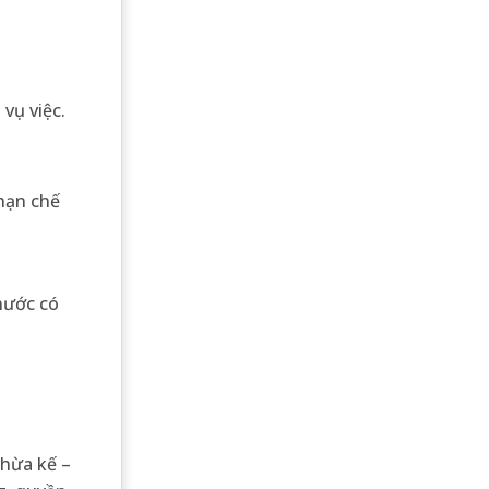
vụ việc.
 hạn chế
 nước có
thừa kế –