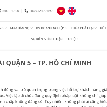
8:00 - 17:00
+84 932 577 697
NG
MUA BÁN NỢ
DV DOANH NGHIỆP
THỪA PHÁT LẠI
KẾ 
SỰ KIỆN & BÌNH LUẬN
TƯ LIỆU
I QUẬN 5 – TP. HỒ CHÍ MINH
nh
đóng vai trò quan trọng trong việc hỗ trợ khách hàng giả
húc. Việc lập di chúc đúng quy định pháp luật không chỉ giú
nh chấp không đáng có. Tuy nhiên, không phải ai cũng hiểu