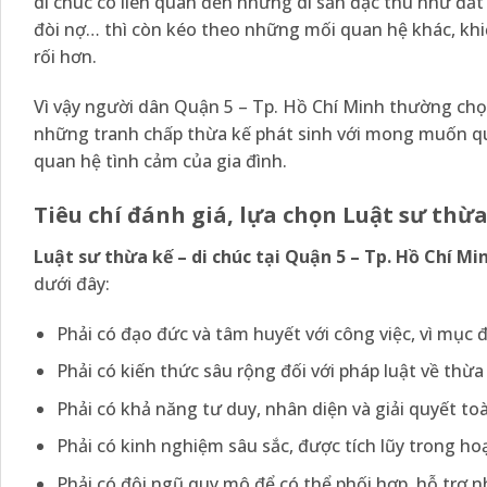
di chúc có liên quan đến những di sản đặc thù như đất 
đòi nợ… thì còn kéo theo những mối quan hệ khác, khi
rối hơn.
Vì vậy người dân Quận 5 – Tp. Hồ Chí Minh thường chọn
những tranh chấp thừa kế phát sinh với mong muốn qu
quan hệ tình cảm của gia đình.
Tiêu chí đánh giá, lựa chọn Luật sư thừa
Luật sư thừa kế – di chúc tại
Quận 5 – Tp. Hồ Chí Mi
dưới đây:
Phải có đạo đức và tâm huyết với công việc, vì mục 
Phải có kiến thức sâu rộng đối với pháp luật về thừa 
Phải có khả năng tư duy, nhân diện và giải quyết toà
Phải có kinh nghiệm sâu sắc, được tích lũy trong ho
Phải có đội ngũ quy mô để có thể phối hợp, hỗ trợ 