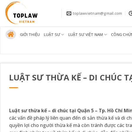
Bỏ
qua
toplawvietnam@gmail.com
nội
dung
GIỚI THIỆU
LUẬT SƯ
LUẬT SƯ VIỆT NAM
CÔNG CHỨ
LUẬT SƯ THỪA KẾ – DI CHÚC TẠ
Luật sư thừa kế – di chúc tại Quận 5 – Tp. Hồ Chí Mi
các vấn đề pháp lý liên quan đến di sản thừa kế và di c
quyền lợi cho người thừa kế mà còn tránh được các tra