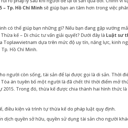
ủi ro pháp lý sau khi người để lại di sản qua đời. Chính vì v
 – Tp. Hồ Chí Minh
sẽ giúp bạn an tâm hơn trong việc phân
 Minh có thể giúp bạn những gì? Nếu bạn đang gặp vướng mắ
 Thừa kế – Di chúc tư vấn giải quyết? Dưới đây là
Luật sư t
a Toplawvietnam dựa trên mức độ uy tín, năng lực, kinh n
 Tp. Hồ Chí Minh.
ho người còn sống, tài sản để lại được gọi là di sản. Thời 
 Tòa án tuyên bố một người là đã chết thì thời điểm mở thừ
 2015. Trong đó, thừa kế được chia thành hai hình thức là
, điều kiện và trình tự thừa kế do pháp luật quy định.
yển dịch quyền sở hữu, quyền sử dụng tài sản cho người khá