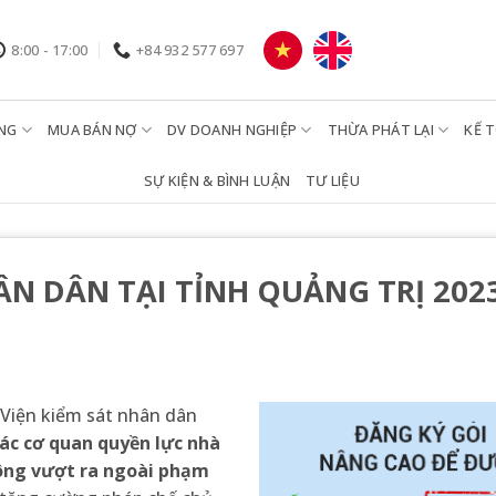
8:00 - 17:00
+84 932 577 697
NG
MUA BÁN NỢ
DV DOANH NGHIỆP
THỪA PHÁT LẠI
KẾ 
SỰ KIỆN & BÌNH LUẬN
TƯ LIỆU
 DÂN TẠI TỈNH QUẢNG TRỊ 202
Viện kiểm sát nhân dân
ác cơ quan quyền lực
nhà
ông vượt ra ngoài phạm