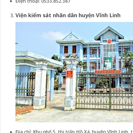
Điện thoại: 0533.852.387
Viện kiểm sát nhân dân
huyện Vĩnh Linh
Địa chỉ: Khu phố 5, thị trấn Hồ Xá, huyện Vĩnh Linh,