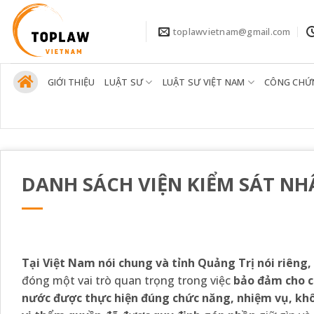
Bỏ
qua
toplawvietnam@gmail.com
nội
dung
GIỚI THIỆU
LUẬT SƯ
LUẬT SƯ VIỆT NAM
CÔNG CHỨ
DANH SÁCH VIỆN KIỂM SÁT NHÂN
Tại Việt Nam nói chung và tỉnh Quảng Trị nói riêng,
đóng một vai trò quan trọng trong việc
bảo đảm cho c
nước được thực hiện đúng chức năng, nhiệm vụ, kh