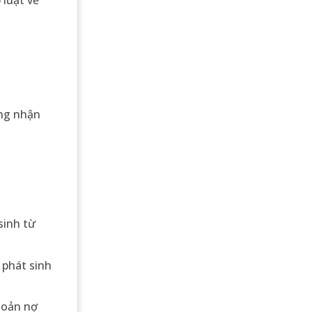
 luật về
ứng nhận
sinh từ
 phát sinh
hoản nợ