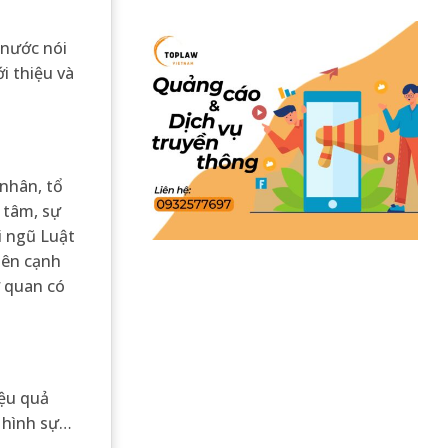
 nước nói
i thiệu và
 nhân, tổ
 tâm, sự
i ngũ Luật
Bên cạnh
ơ quan có
iệu quả
, hình sự…