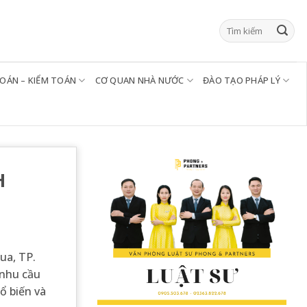
TOÁN – KIỂM TOÁN
CƠ QUAN NHÀ NƯỚC
ĐÀO TẠO PHÁP LÝ
H
ua, TP.
 nhu cầu
ổ biến và