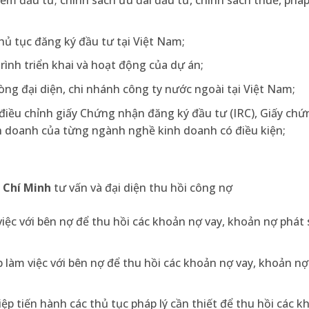
iểm đầu tư; chính sách ưu đãi đầu tư, chính sách thuế, pháp
thủ tục đăng ký đầu tư tại Việt Nam;
rình triển khai và hoạt động của dự án;
òng đại diện, chi nhánh công ty nước ngoài tại Việt Nam;
p/điều chỉnh giấy Chứng nhận đăng ký đầu tư (IRC), Giấy ch
h doanh của từng ngành nghề kinh doanh có điều kiện;
ồ Chí Minh
tư vấn và đại diện thu hồi công nợ
việc với bên nợ để thu hồi các khoản nợ vay, khoản nợ phát 
p làm việc với bên nợ để thu hồi các khoản nợ vay, khoản nợ
ệp tiến hành các thủ tục pháp lý cần thiết để thu hồi các k