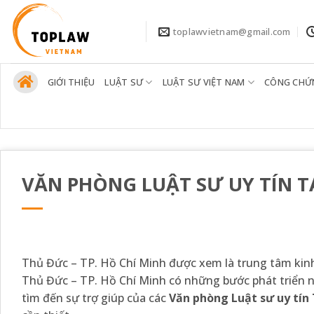
Bỏ
qua
toplawvietnam@gmail.com
nội
dung
GIỚI THIỆU
LUẬT SƯ
LUẬT SƯ VIỆT NAM
CÔNG CHỨ
VĂN PHÒNG LUẬT SƯ UY TÍN TẠ
Thủ Đức – TP. Hồ Chí Minh được xem là trung tâm kinh
Thủ Đức – TP. Hồ Chí Minh có những bước phát triển n
tìm đến sự trợ giúp của các
Văn phòng Luật sư uy tín 