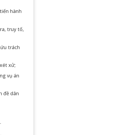
 tiến hành
a, truy tố,
cứu trách
xét xử;
ong vụ án
ấn đề dân
.