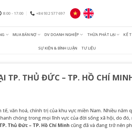
8:00 - 17:00
+84 932 577 697
NG
MUA BÁN NỢ
DV DOANH NGHIỆP
THỪA PHÁT LẠI
KẾ 
SỰ KIỆN & BÌNH LUẬN
TƯ LIỆU
I TP. THỦ ĐỨC – TP. HỒ CHÍ MIN
 tế, văn hoá, chính trị của khu vực miền Nam. Nhiều năm q
hanh chóng trong mọi lĩnh vực của đời sống xã hội, do đó,
TP. Thủ Đức – TP. Hồ Chí Minh
cũng đã và đang trở nên ph