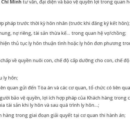
ồ Chí Minh
tư vấn, đại diện và bảo vệ quyền lợi trong quan 
ợp pháp trước thời kỳ hôn nhân (trước khi đăng ký kết hôn);
 chung, nợ riêng, tài sản thừa kế… trong quan hệ vợ/chồng;
c hiện thủ tục ly hôn thuận tình hoặc ly hôn đơn phương tr
h chấp về quyền nuôi con, chế độ cấp dưỡng cho con, chế đ
u ly hôn;
iên quan gửi đến Tòa án và các cơ quan, tổ chức có liên qua
người bảo vệ quyền, lợi ích hợp pháp của Khách hàng trong 
a tài sản khi ly hôn và sau quá trình ly hôn…;
h hàng trong giai đoạn giải quyết tại cơ quan thi hành án;