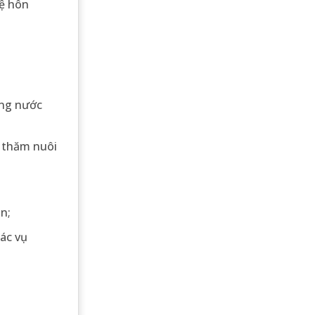
hệ hôn
ong nước
ộ thăm nuôi
n;
các vụ