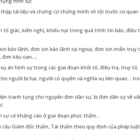
 tụng hình sự;
thập tài liệu và chứng cứ chứng minh vô tội trước cơ quan
ố giác, kiến nghị, khiếu nại trong quá trình tin báo, điều tr
in bảo lãnh, đơn xin bảo lãnh tại ngoại, đơn xin miễn truy 
, đơn kêu oan…;
ụ án hình sự trong các giai đoạn khởi tố, điều tra, truy tố, 
cho người bị hại, người có quyền và nghĩa vụ liên quan… tr
 diện tranh tụng cho nguyên đơn dân sự, bị đơn dân sự về v
ự;
nh sự có kháng cáo ở giai đoạn phúc thẩm…
u cầu Giám đốc thẩm, Tái thẩm theo quy định của pháp luật