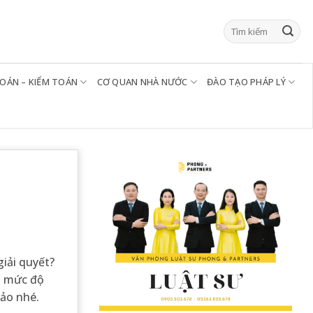
TOÁN – KIỂM TOÁN
CƠ QUAN NHÀ NƯỚC
ĐÀO TẠO PHÁP LÝ
giải quyết?
n mức độ
hảo nhé.