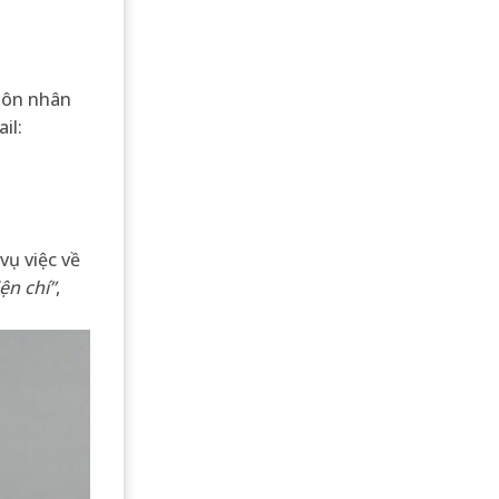
 hôn nhân
il:
vụ việc về
ện chí”
,