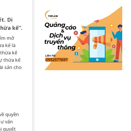
t. Di
thừa kế”.
điểm mở
a kế là
 thừa kế
tự thừa kế
ài sản cho
 về quyền
Tư vấn
ải quyết