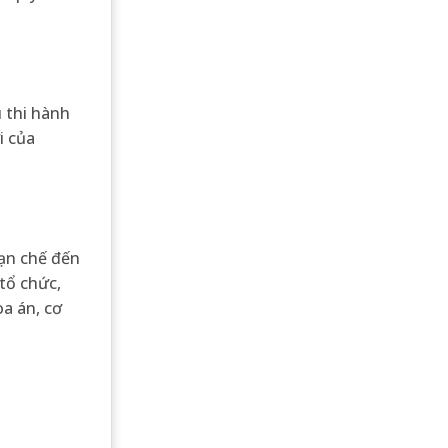
u thi hành
i của
hạn chế đến
tổ chức,
òa án, cơ