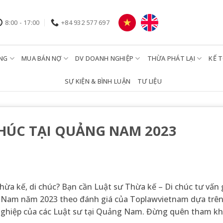
8:00 - 17:00
+84 932 577 697
NG
MUA BÁN NỢ
DV DOANH NGHIỆP
THỪA PHÁT LẠI
KẾ 
SỰ KIỆN & BÌNH LUẬN
TƯ LIỆU
CHÚC TẠI QUẢNG NAM 2023
ừa kế, di chúc? Bạn cần Luật sư Thừa kế – Di chúc tư vấn 
ng Nam năm 2023 theo đánh giá của
Toplawvietnam
dựa trê
n nghiệp của các Luật sư tại Quảng Nam. Đừng quên tham k