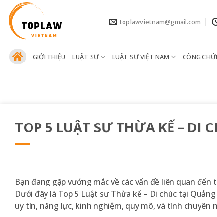
Bỏ
qua
toplawvietnam@gmail.com
nội
dung
GIỚI THIỆU
LUẬT SƯ
LUẬT SƯ VIỆT NAM
CÔNG CHỨ
TOP 5 LUẬT SƯ THỪA KẾ – DI 
Bạn đang gặp vướng mắc về các vấn đề liên quan đến th
Dưới đây là Top 5 Luật sư Thừa kế – Di chúc tại Quả
uy tín, năng lực, kinh nghiệm, quy mô, và tính chuyê