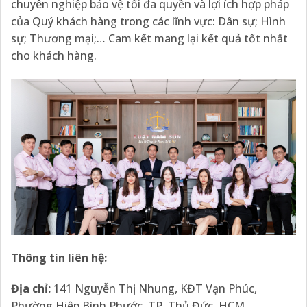
chuyên nghiệp bảo vệ tối đa quyền và lợi ích hợp pháp
của Quý khách hàng trong các lĩnh vực: Dân sự; Hình
sự; Thương mại;… Cam kết mang lại kết quả tốt nhất
cho khách hàng.
Thông tin liên hệ:
Địa
chỉ:
141 Nguyễn Thị Nhung, KĐT Vạn Phúc,
Phường Hiệp Bình Phước, TP. Thủ Đức, HCM