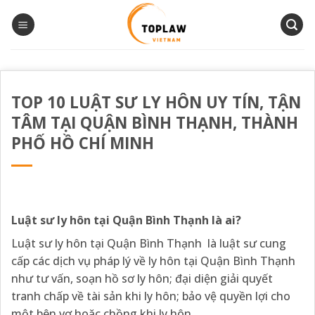
Bỏ
qua
nội
dung
TOP 10 LUẬT SƯ LY HÔN UY TÍN, TẬN
TÂM TẠI QUẬN BÌNH THẠNH, THÀNH
PHỐ HỒ CHÍ MINH
Luật sư ly hôn tại Quận Bình Thạnh là ai?
Luật sư ly hôn tại Quận Bình Thạnh là luật sư cung
cấp các dịch vụ pháp lý về ly hôn tại Quận Bình Thạnh
như tư vấn, soạn hồ sơ ly hôn; đại diện giải quyết
tranh chấp về tài sản khi ly hôn; bảo vệ quyền lợi cho
một bên vợ hoặc chồng khi ly hôn…