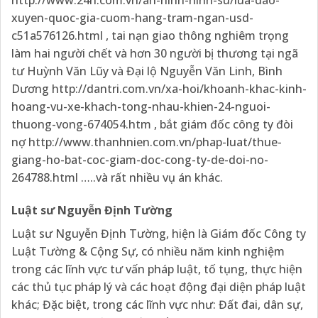
http://www.24h.com.vn/an-ninh-hinh-su/lua-dao-
xuyen-quoc-gia-cuom-hang-tram-ngan-usd-
c51a576126.html
, tai nạn giao thông nghiêm trọng
làm hai người chết và hơn 30 người bị thương tại ngã
tư Huỳnh Văn Lũy và Đại lộ Nguyễn Văn Linh, Bình
Dương
http://dantri.com.vn/xa-hoi/khoanh-khac-kinh-
hoang-vu-xe-khach-tong-nhau-khien-24-nguoi-
thuong-vong-674054.htm
, bắt giám đốc công ty đòi
nợ
http://www.thanhnien.com.vn/phap-luat/thue-
giang-ho-bat-coc-giam-doc-cong-ty-de-doi-no-
264788.html
…..và rất nhiều vụ án khác.
Luật sư Nguyễn Định Tường
Luật sư Nguyễn Định Tường, hiện là Giám đốc Công ty
Luật Tường & Cộng Sự, có nhiều năm kinh nghiệm
trong các lĩnh vực tư vấn pháp luật, tố tụng, thực hiện
các thủ tục pháp lý và các hoạt động đại diện pháp luật
khác; Đặc biệt, trong các lĩnh vực như: Đất đai, dân sự,