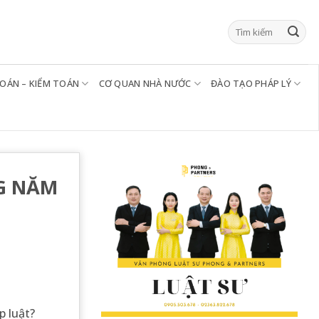
TOÁN – KIỂM TOÁN
CƠ QUAN NHÀ NƯỚC
ĐÀO TẠO PHÁP LÝ
NG NĂM
p luật?