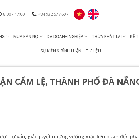
8:00 - 17:00
+84 932 577 697
NG
MUA BÁN NỢ
DV DOANH NGHIỆP
THỪA PHÁT LẠI
KẾ 
SỰ KIỆN & BÌNH LUẬN
TƯ LIỆU
QUẬN CẨM LỆ, THÀNH PHỐ ĐÀ NẴ
ược tư vấn, giải quyết những vướng mắc liên quan đến phá