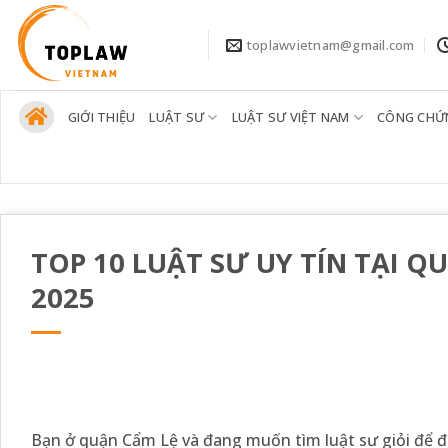
Bỏ
qua
toplawvietnam@gmail.com
nội
dung
GIỚI THIỆU
LUẬT SƯ
LUẬT SƯ VIỆT NAM
CÔNG CHỨ
TOP 10 LUẬT SƯ UY TÍN TẠI 
2025
Bạn ở quận Cẩm Lệ và đang muốn tìm luật sư giỏi để đ