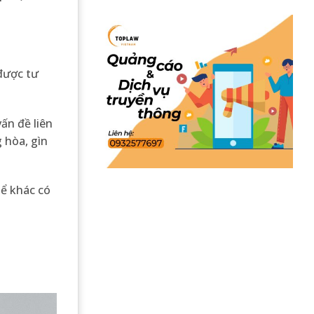
 được tư
ấn đề liên
 hòa, gìn
hể khác có