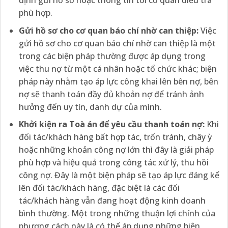
định gửi hồ sơ hoặc thông tin tới cơ quan điều tra
phù hợp.
Gửi hồ sơ cho cơ quan báo chí nhờ can thiệp:
Việc
gửi hồ sơ cho cơ quan báo chí nhờ can thiệp là một
trong các biện pháp thường được áp dụng trong
việc thu nợ từ một cá nhân hoặc tổ chức khác; biện
pháp này nhằm tạo áp lực công khai lên bên nợ, bên
nợ sẽ thanh toán đầy đủ khoản nợ để tránh ảnh
hưởng đến uy tín, danh dự của mình.
Khởi kiện ra Toà án để yêu cầu thanh toán nợ:
Khi
đối tác/khách hàng bất hợp tác, trốn tránh, chây ỳ
hoặc những khoản công nợ lớn thì đây là giải pháp
phù hợp và hiệu quả trong công tác xử lý, thu hồi
công nợ. Đây là một biện pháp sẽ tạo áp lực đáng kể
lên đối tác/khách hàng, đặc biệt là các đối
tác/khách hàng vẫn đang hoạt động kinh doanh
bình thường. Một trong những thuận lợi chính của
phương cách này là có thể áp dụng những biện