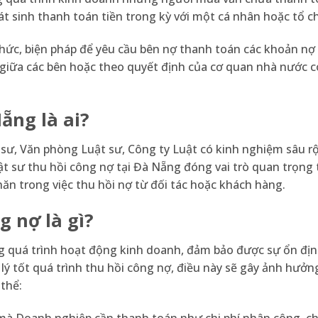
t sinh thanh toán tiền trong kỳ với một cá nhân hoặc tổ c
thức, biện pháp để yêu cầu bên nợ thanh toán các khoản nợ
 giữa các bên hoặc theo quyết định của cơ quan nhà nước 
ẵng là ai?
 sư, Văn phòng Luật sư, Công ty Luật có kinh nghiệm sâu r
ật sư thu hồi công nợ tại Đà Nẵng đóng vai trò quan trọng 
ăn trong việc thu hồi nợ từ đối tác hoặc khách hàng.
 nợ là gì?
ng quá trình hoạt động kinh doanh, đảm bảo được sự ổn định
ý tốt quá trình thu hồi công nợ, điều này sẽ gây ảnh hưởn
 thể:
mà Doanh nghiệp cần thanh toán như chi phí nhân công, ch