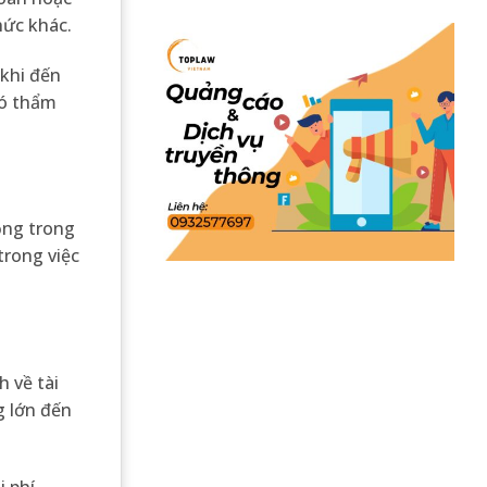
hức khác.
 khi đến
có thẩm
ộng trong
trong việc
 về tài
g lớn đến
i phí