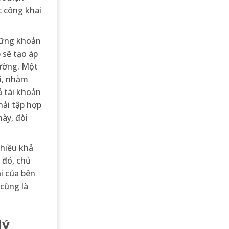
c công khai
những khoản
 sẽ tạo áp
hường. Một
i, nhằm
ả tài khoản
hải tập hợp
này, đòi
nhiều khả
 đó, chủ
ại của bên
 cũng là
lý