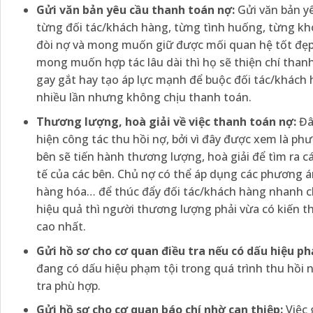
Gửi văn bản yêu cầu thanh toán nợ:
Gửi văn bản yê
từng đối tác/khách hàng, từng tình huống, từng kho
đòi nợ và mong muốn giữ được mối quan hệ tốt đẹp v
mong muốn hợp tác lâu dài thì họ sẽ thiện chí than
gay gắt hay tạo áp lực mạnh để buộc đối tác/khách
nhiều lần nhưng không chịu thanh toán.
Thương lượng, hoà giải về việc thanh toán nợ:
Đây
hiện công tác thu hồi nợ, bởi vì đây được xem là ph
bên sẽ tiến hành thương lượng, hoà giải để tìm ra c
tế của các bên. Chủ nợ có thể áp dụng các phương án
hàng hóa… để thúc đẩy đối tác/khách hàng nhanh ch
hiệu quả thì người thương lượng phải vừa có kiến th
cao nhất.
Gửi hồ sơ cho cơ quan điều tra nếu có dấu hiệu ph
đang có dấu hiệu phạm tội trong quá trình thu hồi n
tra phù hợp.
Gửi hồ sơ cho cơ quan báo chí nhờ can thiệp:
Việc 