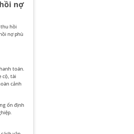
hồi nợ
 thu hồi
 hồi nợ phù
hanh toán.
cộ, tài
 hoàn cảnh
ộng ổn định
hiệp.
 cách vận