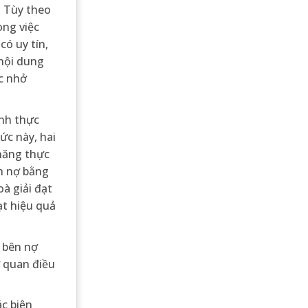
. Tùy theo
ong việc
ó uy tín,
 nội dung
c nhở
ành thực
ức này, hai
 năng thực
án nợ bằng
à giải đạt
ạt hiệu quả
 bên nợ
ơ quan điều
ác biện