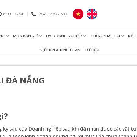
8:00 - 17:00
+84 932 577 697
NG
MUA BÁN NỢ
DV DOANH NGHIỆP
THỪA PHÁT LẠI
KẾ 
SỰ KIỆN & BÌNH LUẬN
TƯ LIỆU
ẠI ĐÀ NẴNG
ì?
ng kỳ sau của Doanh nghiệp sau khi đã nhận được các vật tư
ng quá trình kinh doanh nhưng người mua vẫn chưa thanh 