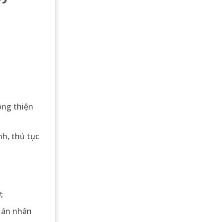
ông thiện
nh, thủ tục
;
à án nhân