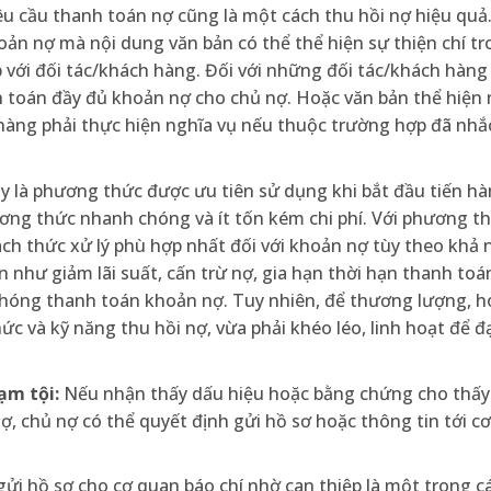
u cầu thanh toán nợ cũng là một cách thu hồi nợ hiệu quả
ản nợ mà nội dung văn bản có thể thể hiện sự thiện chí tr
ới đối tác/khách hàng. Đối với những đối tác/khách hàng c
h toán đầy đủ khoản nợ cho chủ nợ. Hoặc văn bản thể hiện
 hàng phải thực hiện nghĩa vụ nếu thuộc trường hợp đã nhắ
 là phương thức được ưu tiên sử dụng khi bắt đầu tiến h
ương thức nhanh chóng và ít tốn kém chi phí. Với phương th
ách thức xử lý phù hợp nhất đối với khoản nợ tùy theo khả
 như giảm lãi suất, cấn trừ nợ, gia hạn thời hạn thanh to
óng thanh toán khoản nợ. Tuy nhiên, để thương lượng, ho
ức và kỹ năng thu hồi nợ, vừa phải khéo léo, linh hoạt để đ
ạm tội:
Nếu nhận thấy dấu hiệu hoặc bằng chứng cho thấy
ợ, chủ nợ có thể quyết định gửi hồ sơ hoặc thông tin tới c
gửi hồ sơ cho cơ quan báo chí nhờ can thiệp là một trong c