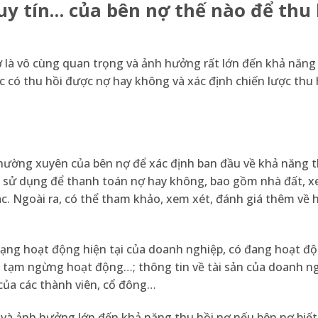
uy tín… của bên nợ thế nào để thu 
ợ là vô cùng quan trọng và ảnh hưởng rất lớn đến khả năng
c có thu hồi được nợ hay không và xác định chiến lược thu
ường xuyên của bên nợ để xác định ban đầu về khả năng t
ể sử dụng để thanh toán nợ hay không, bao gồm nhà đất, xe 
khác. Ngoài ra, có thể tham khảo, xem xét, đánh giá thêm về
rạng hoạt động hiện tại của doanh nghiệp, có đang hoạt đ
y tạm ngừng hoạt động…; thông tin về tài sản của doanh ng
của các thành viên, cổ đông…
g và ảnh hưởng lớn đến khả năng thu hồi nợ nếu bên nợ biết