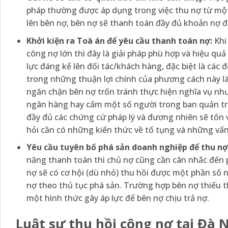
pháp thường được áp dụng trong việc thu nợ từ một
lên bên nợ, bên nợ sẽ thanh toán đầy đủ khoản nợ đ
Khởi kiện ra Toà án để yêu cầu thanh toán nợ:
Khi
công nợ lớn thì đây là giải pháp phù hợp và hiệu quả
lực đáng kể lên đối tác/khách hàng, đặc biệt là cá
trong những thuận lợi chính của phương cách này l
ngăn chặn bên nợ trốn tránh thực hiện nghĩa vụ nh
ngân hàng hay cấm một số người trong ban quản trị
đầy đủ các chứng cứ pháp lý và đương nhiên sẽ tốn về
hỏi cần có những kiến thức về tố tụng và những vấn 
Yêu cầu tuyên bố phá sản doanh nghiệp để thu nợ
năng thanh toán thì chủ nợ cũng cần cân nhắc đến 
nợ sẽ có cơ hội (dù nhỏ) thu hồi được một phần số nợ
nợ theo thủ tục phá sản. Trường hợp bên nợ thiếu th
một hình thức gây áp lực để bên nợ chịu trả nợ.
Luật sư thu hồi công nợ tại Đà 