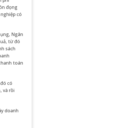
 tồn đọng
 nghiệp có
 dụng, Ngân
quả, từ đó
nh sách
Doanh
 thanh toán
 đó có
 và rồi
máy doanh