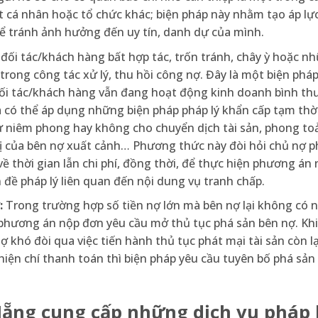
 cá nhân hoặc tổ chức khác; biện pháp này nhằm tạo áp lự
ể tránh ảnh hưởng đến uy tín, danh dự của mình.
 đối tác/khách hàng bất hợp tác, trốn tránh, chây ỳ hoặc 
 trong công tác xử lý, thu hồi công nợ. Đây là một biện pháp
c đối tác/khách hàng vẫn đang hoạt động kinh doanh bình t
à có thể áp dụng những biện pháp pháp lý khẩn cấp tạm thờ
ư niêm phong hay không cho chuyển dịch tài sản, phong to
 của bên nợ xuất cảnh… Phương thức này đòi hỏi chủ nợ p
 thời gian lẫn chi phí, đồng thời, để thực hiện phương án 
đề pháp lý liên quan đến nội dung vụ tranh chấp.
:
Trong trường hợp số tiền nợ lớn mà bên nợ lại không có 
phương án nộp đơn yêu cầu mở thủ tục phá sản bên nợ. Khi
 khó đòi qua việc tiến hành thủ tục phát mại tài sản còn l
iện chí thanh toán thì biện pháp yêu cầu tuyên bố phá sản
Nẵng cung cấp những dịch vụ pháp 