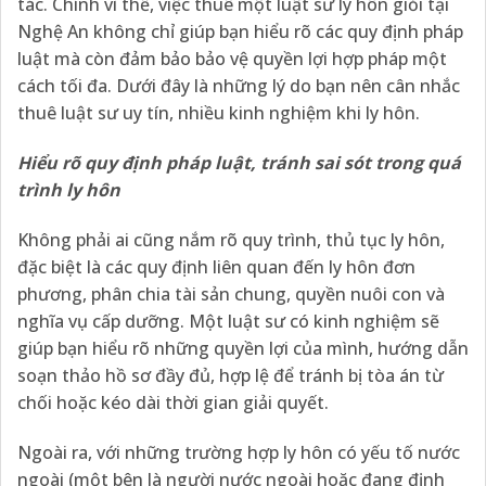
tác. Chính vì thế, việc thuê một luật sư ly hôn giỏi tại
Nghệ An không chỉ giúp bạn hiểu rõ các quy định pháp
luật mà còn đảm bảo bảo vệ quyền lợi hợp pháp một
cách tối đa. Dưới đây là những lý do bạn nên cân nhắc
thuê luật sư uy tín, nhiều kinh nghiệm khi ly hôn.
Hiểu rõ quy định pháp luật, tránh sai sót trong quá
trình ly hôn
Không phải ai cũng nắm rõ quy trình, thủ tục ly hôn,
đặc biệt là các quy định liên quan đến ly hôn đơn
phương, phân chia tài sản chung, quyền nuôi con và
nghĩa vụ cấp dưỡng. Một luật sư có kinh nghiệm sẽ
giúp bạn hiểu rõ những quyền lợi của mình, hướng dẫn
soạn thảo hồ sơ đầy đủ, hợp lệ để tránh bị tòa án từ
chối hoặc kéo dài thời gian giải quyết.
Ngoài ra, với những trường hợp ly hôn có yếu tố nước
ngoài (một bên là người nước ngoài hoặc đang định