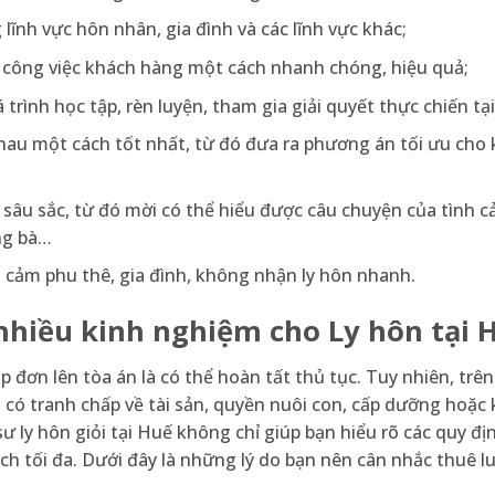
lĩnh vực hôn nhân, gia đình và các lĩnh vực khác;
t công việc khách hàng một cách nhanh chóng, hiệu quả;
trình học tập, rèn luyện, tham gia giải quyết thực chiến tạ
nhau một cách tốt nhất, từ đó đưa ra phương án tối ưu cho
 sâu sắc, từ đó mời có thể hiểu được câu chuyện của tình c
ông bà…
h cảm phu thê, gia đình, không nhận ly hôn nhanh.
, nhiều kinh nghiệm cho Ly hôn tại 
p đơn lên tòa án là có thể hoàn tất thủ tục. Tuy nhiên, trên
hi có tranh chấp về tài sản, quyền nuôi con, cấp dưỡng hoặc 
 sư ly hôn giỏi tại Huế không chỉ giúp bạn hiểu rõ các quy đ
h tối đa. Dưới đây là những lý do bạn nên cân nhắc thuê lu