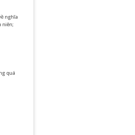
về nghĩa
 niên;
ong quá