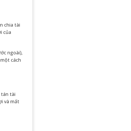
n chia tài
i của
ớc ngoài),
ý một cách
tán tài
ợi và mất