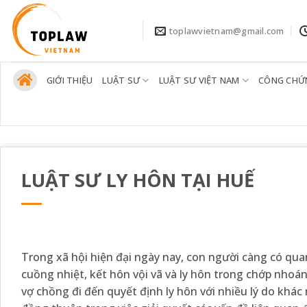
Bỏ
qua
toplawvietnam@gmail.com
nội
dung
GIỚI THIỆU
LUẬT SƯ
LUẬT SƯ VIỆT NAM
CÔNG CHỨ
LUẬT SƯ LY HÔN TẠI HUẾ
Trong xã hội hiện đại ngày nay, con người càng có qu
cuồng nhiệt, kết hôn vội vã và ly hôn trong chớp nhoáng
vợ chồng đi đến quyết định ly hôn với nhiều lý do khá