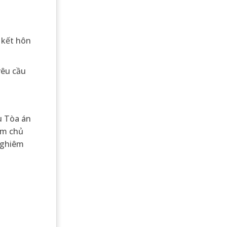
 kết hôn
yêu cầu
u Tòa án
àm chủ
nghiêm