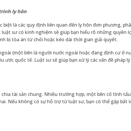
trình ly hôn
c biệt là các quy định liên quan đến ly hôn đơn phương, phâ
luật sư có kinh nghiệm sẽ giúp bạn hiểu rõ những quyền lợ
h bị tòa án từ chối hoặc kéo dài thời gian giải quyết.
ngoài (một bên là người nước ngoài hoặc đang định cư ở nư
ều ước quốc tế. Luật sư sẽ giúp bạn xử lý các vấn đề pháp l
chia tài sản chung. Nhiều trường hợp, một bên cố tình tẩu 
ai. Nếu không có sự hỗ trợ từ luật sư, bạn có thể gặp bất l