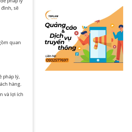
đề pháp lý
 đình, sẽ
o gồm quan
 pháp lý,
hách hàng.
 và lợi ích