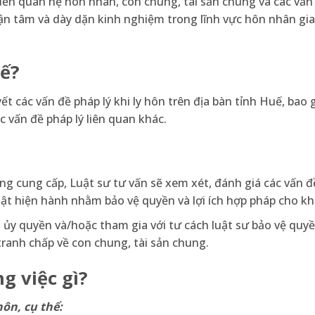
đến quan hệ hôn nhân, con chung, tài sản chung và các vấn 
tận tâm và dày dặn kinh nghiệm trong lĩnh vực hôn nhân gia
uế?
yết các vấn đề pháp lý khi ly hôn trên địa bàn tỉnh Huế, ba
 vấn đề pháp lý liên quan khác.
g cung cấp, Luật sư tư vấn sẽ xem xét, đánh giá các vấn đề
luật hiện hành nhằm bảo vệ quyền và lợi ích hợp pháp cho k
 ủy quyền và/hoặc tham gia với tư cách luật sư bảo vệ quyền
tranh chấp về con chung, tài sản chung.
 việc gì?
hôn, cụ thể: