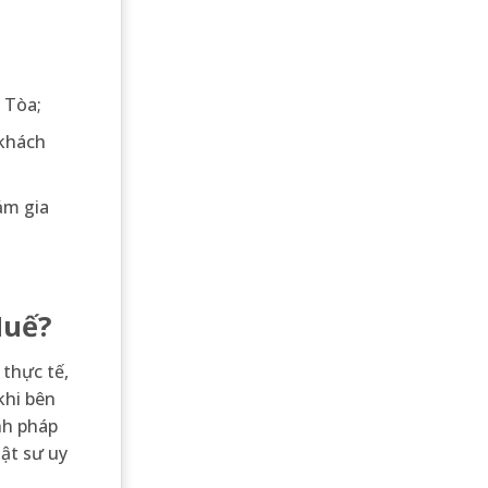
i Tòa;
 khách
ảm gia
Huế?
 thực tế,
khi bên
ịnh pháp
ật sư uy