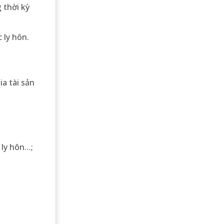
 thời kỳ
 ly hôn.
ia tài sản
 ly hôn…;