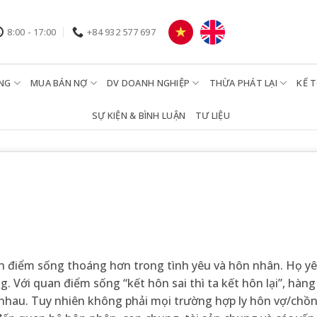
8:00 - 17:00
+84 932 577 697
NG
MUA BÁN NỢ
DV DOANH NGHIỆP
THỪA PHÁT LẠI
KẾ 
SỰ KIỆN & BÌNH LUẬN
TƯ LIỆU
an điểm sống thoáng hơn trong tình yêu và hôn nhân. Họ y
. Với quan điểm sống “kết hôn sai thì ta kết hôn lại”, hàng 
c nhau. Tuy nhiên không phải mọi trường hợp ly hôn vợ/chồ