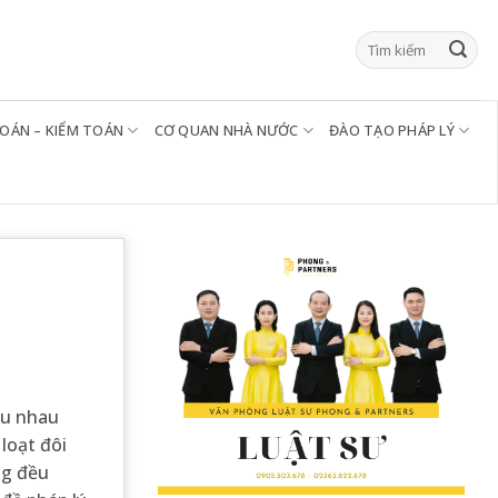
TOÁN – KIỂM TOÁN
CƠ QUAN NHÀ NƯỚC
ĐÀO TẠO PHÁP LÝ
êu nhau
loạt đôi
ng đều