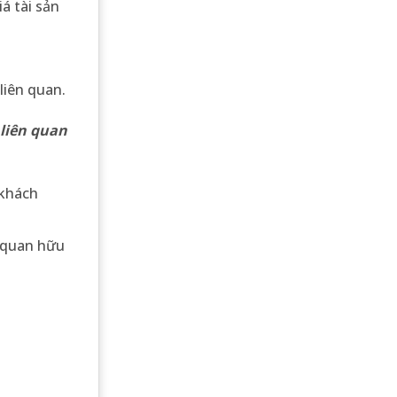
á tài sản
liên quan.
 liên quan
 khách
ơ quan hữu