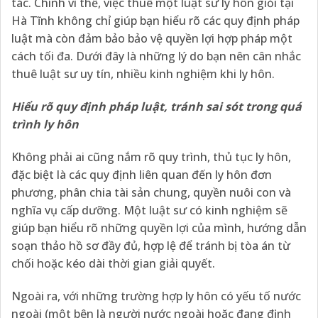
tác. Chính vì thế, việc thuê một luật sư ly hôn giỏi tại
Hà Tĩnh không chỉ giúp bạn hiểu rõ các quy định pháp
luật mà còn đảm bảo bảo vệ quyền lợi hợp pháp một
cách tối đa. Dưới đây là những lý do bạn nên cân nhắc
thuê luật sư uy tín, nhiều kinh nghiệm khi ly hôn.
Hiểu rõ quy định pháp luật, tránh sai sót trong quá
trình ly hôn
Không phải ai cũng nắm rõ quy trình, thủ tục ly hôn,
đặc biệt là các quy định liên quan đến ly hôn đơn
phương, phân chia tài sản chung, quyền nuôi con và
nghĩa vụ cấp dưỡng. Một luật sư có kinh nghiệm sẽ
giúp bạn hiểu rõ những quyền lợi của mình, hướng dẫn
soạn thảo hồ sơ đầy đủ, hợp lệ để tránh bị tòa án từ
chối hoặc kéo dài thời gian giải quyết.
Ngoài ra, với những trường hợp ly hôn có yếu tố nước
ngoài (một bên là người nước ngoài hoặc đang định