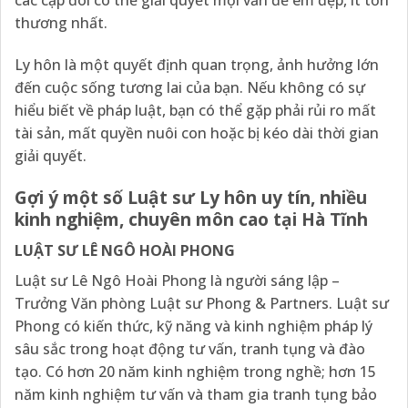
các cặp đôi có thể giải quyết mọi vấn đề êm đẹp, ít tổn
thương nhất.
Ly hôn là một quyết định quan trọng, ảnh hưởng lớn
đến cuộc sống tương lai của bạn. Nếu không có sự
hiểu biết về pháp luật, bạn có thể gặp phải rủi ro mất
tài sản, mất quyền nuôi con hoặc bị kéo dài thời gian
giải quyết.
Gợi ý một số Luật sư Ly hôn uy tín, nhiều
kinh nghiệm, chuyên môn cao tại Hà Tĩnh
LUẬT SƯ LÊ NGÔ HOÀI PHONG
Luật sư Lê Ngô Hoài Phong là người sáng lập –
Trưởng Văn phòng Luật sư Phong & Partners. Luật sư
Phong có kiến thức, kỹ năng và kinh nghiệm pháp lý
sâu sắc trong hoạt động tư vấn, tranh tụng và đào
tạo. Có hơn 20 năm kinh nghiệm trong nghề; hơn 15
năm kinh nghiệm tư vấn và tham gia tranh tụng bảo