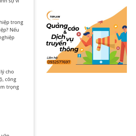
ình sự vì
hiệp trong
hiệp? Nếu
nghiệp
lý cho
ộ, công
tâm trọng
 văn