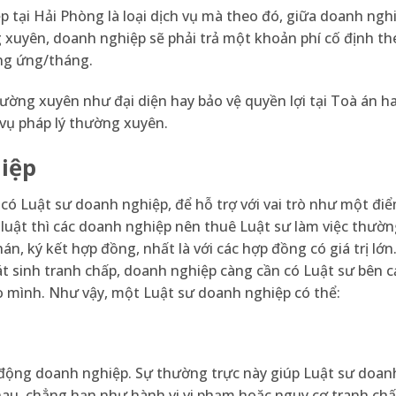
 tại Hải Phòng là loại dịch vụ mà theo đó, giữa doanh ngh
g xuyên, doanh nghiệp sẽ phải trả một khoản phí cố định t
ng ứng/tháng.
ờng xuyên như đại diện hay bảo vệ quyền lợi tại Toà án h
 vụ pháp lý thường xuyên.
hiệp
có Luật sư doanh nghiệp, để hỗ trợ với vai trò như một đi
luật thì các doanh nghiệp nên thuê Luật sư làm việc thườ
n, ký kết hợp đồng, nhất là với các hợp đồng có giá trị lớn.
át sinh tranh chấp, doanh nghiệp càng cần có Luật sư bên 
o mình. Như vậy, một Luật sư doanh nghiệp có thể:
động doanh nghiệp. Sự thường trực này giúp Luật sư doan
au, chẳng hạn như hành vi vi phạm hoặc nguy cơ tranh chấ