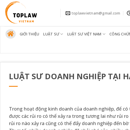
Bỏ
qua
toplawvietnam@gmail.com
nội
dung
GIỚI THIỆU
LUẬT SƯ
LUẬT SƯ VIỆT NAM
CÔNG CHỨ
LUẬT SƯ DOANH NGHIỆP TẠI 
Trong hoạt động kinh doanh của doanh nghiệp, để có t
được các rủi ro có thể xảy ra trong tương lai như rủi ro 
rủi ro nào xảy ra cũng có thể đẩy doanh nghiệp đến b