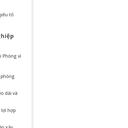
 yếu tố
ghiệp
i Phòng vì
, phòng
éo dài và
 lợi hợp
ần xây