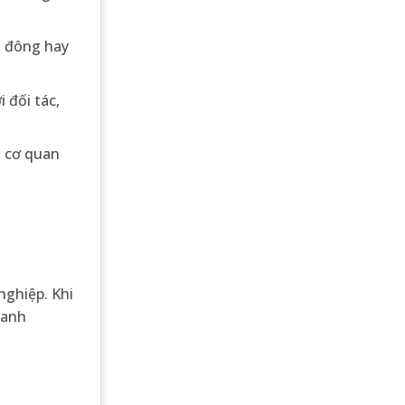
ổ đông hay
 đối tác,
a cơ quan
nghiệp. Khi
oanh