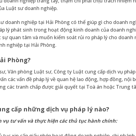
ủ doanh nghiệp trắng tay, thậm chí phải chịu trách nhiệm h
của Luật sư doanh nghiệp.
sư doanh nghiệp tại Hải Phòng có thể giúp gì cho doanh ng
 pháp lý phát sinh trong hoạt động kinh doanh của doanh ng
t sự quan tâm và muốn kiểm soát rủi ro pháp lý cho doanh 
nh nghiệp tại Hải Phòng.
Hải Phòng?
sư, Văn phòng Luật sư, Công ty Luật cung cấp dịch vụ pháp 
n các vấn đề pháp lý về quan hệ lao động, hợp đồng, nội b
ong các tranh chấp được giải quyết tại Toà án hoặc Trung 
ung cấp những dịch vụ pháp lý nào?
 vụ tư vấn và thực hiện các thủ tục hành chính:
ủ tục xin cấp giấy phép hoạt động doanh nghiệp, chi nhánh,