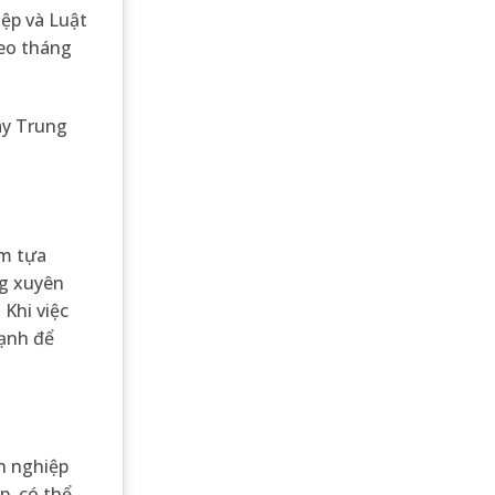
iệp và Luật
heo tháng
ay Trung
ểm tựa
ng xuyên
 Khi việc
cạnh để
h nghiệp
p, có thể