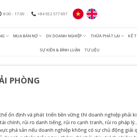
8:00 - 17:00
+84 932 577 697
NG
MUA BÁN NỢ
DV DOANH NGHIỆP
THỪA PHÁT LẠI
KẾ 
SỰ KIỆN & BÌNH LUẬN
TƯ LIỆU
HẢI PHÒNG
hể ổn định và phát triển bền vững thì doanh nghiệp phải k
tài chính, rủi ro danh tiếng, rủi ro cạnh tranh, rủi ro pháp l
ờ vực phá sản nếu doanh nghiệp không có sự chủ động giải 