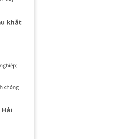
ầu khắt
 nghiệp;
nh chóng
 Hải