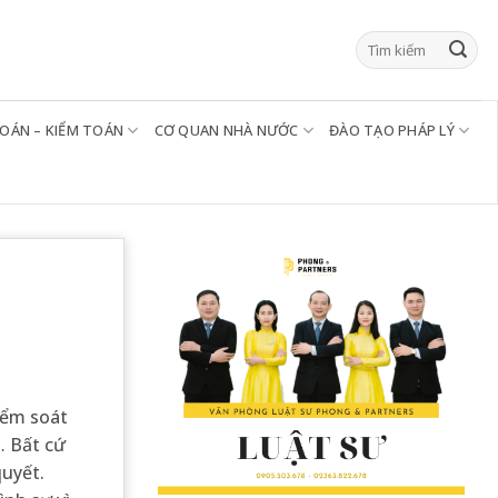
TOÁN – KIỂM TOÁN
CƠ QUAN NHÀ NƯỚC
ĐÀO TẠO PHÁP LÝ
iểm soát
ý… Bất cứ
quyết.