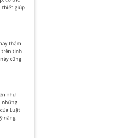
thiết giúp
 hay thậm
 trên tinh
 này cũng
iên như
đa những
 của Luật
kỹ năng