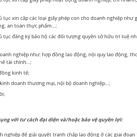
ủ tục xin cấp các loại giấy phép con cho doanh nghiệp như 
ờng, an toàn thực phẩm…;
hủ tục đăng ký bảo hộ các đối tượng quyền sở hữu trí tuệ 
doanh nghiệp như: hợp đồng lao động, nội quy lao động, th
hế tài chính…;
đồng kinh tế;
, kinh doanh thương mại, nội bộ doanh nghiệp…;
òi;
ụng với tư cách đại diện và/hoặc bảo vệ quyền lợi:
h nghiệp để giải quyết tranh chấp lao động ở các giai đoạ