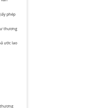
giấy phép
như thương
oả ước lao
n thương