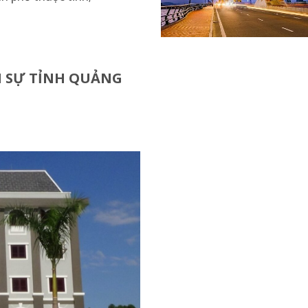
 SỰ TỈNH QU
ẢNG