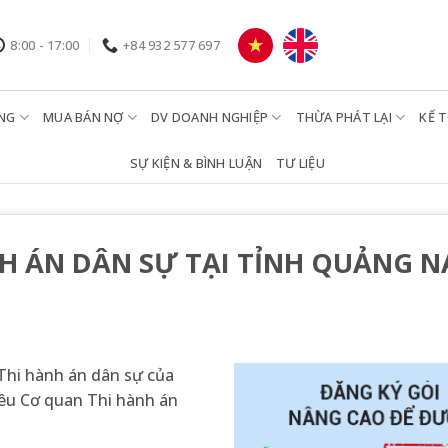
8:00 - 17:00
+84 932 577 697
NG
MUA BÁN NỢ
DV DOANH NGHIỆP
THỪA PHÁT LẠI
KẾ 
SỰ KIỆN & BÌNH LUẬN
TƯ LIỆU
 ÁN DÂN SỰ TẠI TỈNH QUẢNG 
 Thi hành án dân sự của
iêu Cơ quan Thi hành án