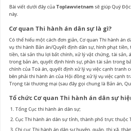
Bài viết dưới đây của
Toplawvietnam
sẽ giúp Quý Độc 
này.
Cơ quan Thi hành án dân sự là gì?
Có thể hiểu một cách đơn giản, Cơ quan Thi hành án d
vụ thi hành Bản án/Quyết định dân sự, hình phạt tiền, t
tiền, tài sản thu lợi bất chính, xử lý vật chứng, tài sản,
trong bản án, quyết định hình sự, phần tài sản trong b
chính của Toà án, quyết định xử lý vụ việc cạnh tranh c
bên phải thi hành án của Hội đồng xử lý vụ việc cạnh t
Trọng tài thương mại (sau đây gọi chung là Bản án, Qu
Tổ chức Cơ quan Thi hành án dân sự hiệ
Tổng Cục thi hành án dân sự;
Cục Thi hành án dân sự tỉnh, thành phố trực thuộc
Chi cục Thi hành án dân sự huyện, quận, thị xã, thà