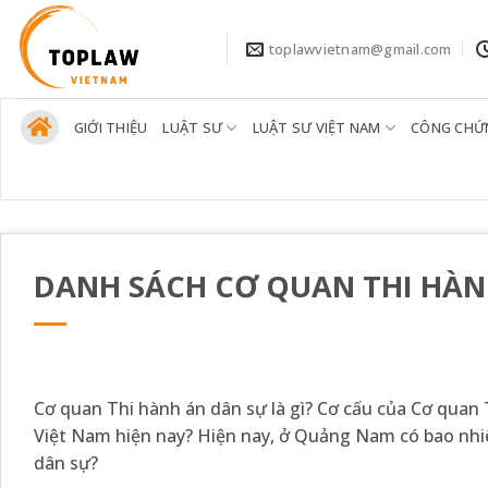
Bỏ
qua
toplawvietnam@gmail.com
nội
dung
GIỚI THIỆU
LUẬT SƯ
LUẬT SƯ VIỆT NAM
CÔNG CHỨ
DANH SÁCH CƠ QUAN THI HÀNH
Cơ quan Thi hành án dân sự là gì? Cơ cấu của Cơ quan
Việt Nam hiện nay? Hiện nay, ở Quảng Nam có bao nh
dân sự?