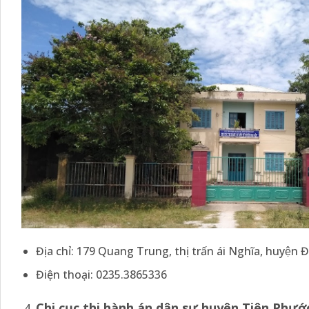
Địa chỉ: 179 Quang Trung, thị trấn ái Nghĩa, huyện
Điện thoại: 0235.3865336
Chi
cục thi hành án dân sự huyên Tiên Phướ