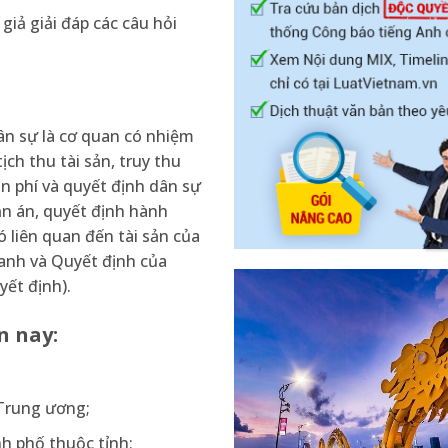
giả giải đáp các câu hỏi
ân sự là cơ quan có nhiệm
ịch thu tài sản, truy thu
 án phí và quyết định dân sự
ản án, quyết định hành
ó liên quan đến tài sản của
ranh và Quyết định của
yết định).
n nay:
 Trung ương;
nh phố thuộc tỉnh;