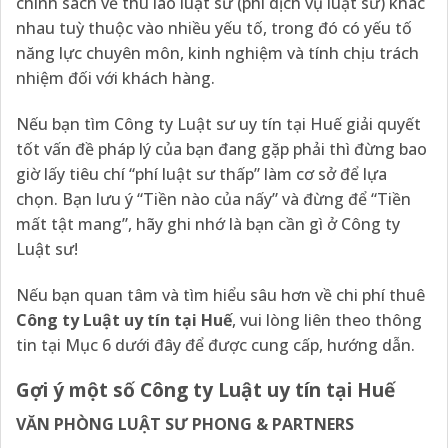
chính sách về thù lao luật sư (phí dịch vụ luật sư) khác
nhau tuỳ thuộc vào nhiều yếu tố, trong đó có yếu tố
năng lực chuyên môn, kinh nghiệm và tính chịu trách
nhiệm đối với khách hàng.
Nếu bạn tìm Công ty Luật sư uy tín tại Huế giải quyết
tốt vấn đề pháp lý của bạn đang gặp phải thì đừng bao
giờ lấy tiêu chí “phí luật sư thấp” làm cơ sở để lựa
chọn. Bạn lưu ý “Tiền nào của nấy” và đừng để “Tiền
mất tật mang”, hãy ghi nhớ là bạn cần gì ở Công ty
Luật sư!
Nếu bạn quan tâm và tìm hiểu sâu hơn về chi phí thuê
Công ty Luật uy tín tại Huế
, vui lòng liên theo thông
tin tại Mục 6 dưới đây để được cung cấp, hướng dẫn.
Gợi ý một số Công ty Luật uy tín tại Huế
VĂN PHÒNG LUẬT SƯ PHONG & PARTNERS